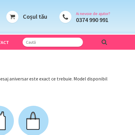
Ai nevoie de ajutor?
Coșul tău
0374 990 991
TACT
mesaj aniversar este exact ce trebuie. Model disponibil