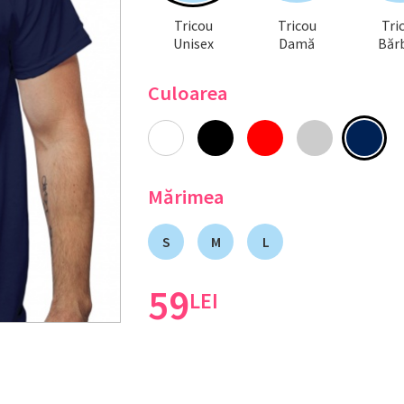
Tricou
Tricou
Tri
Unisex
Damă
Bărb
Culoarea
Mărimea
S
M
L
59
LEI