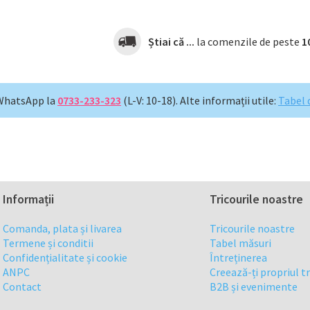
Știai că ...
la comenzile de peste
1
WhatsApp la
0733-233-323
(L-V: 10-18).
Alte informații utile:
Tabel 
Informații
Tricourile noastre
Comanda, plata și livarea
Tricourile noastre
Termene și conditii
Tabel măsuri
Confidențialitate și cookie
Întreținerea
ANPC
Creează-ți propriul t
Contact
B2B și evenimente