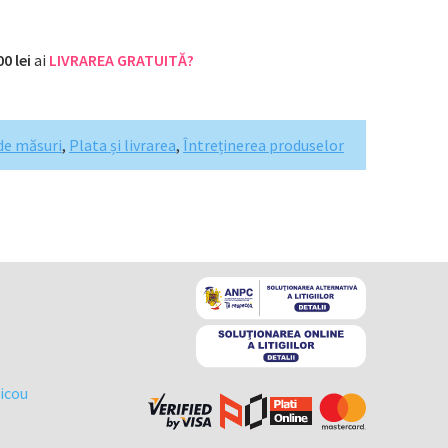
00 lei
ai
LIVRAREA GRATUITĂ?
de măsuri
,
Plata și livrarea
,
Întreținerea produselor
ricou