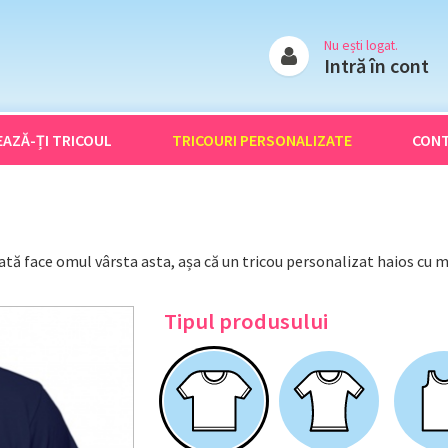
Nu ești logat.
Intră în cont
EAZĂ-ȚI
TRICOUL
TRICOURI
PERSONALIZATE
CON
 dată face omul vârsta asta, așa că un tricou personalizat haios cu 
Tipul produsului