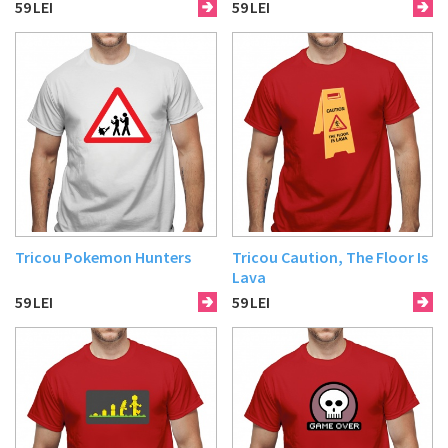
59
LEI
59
LEI
Tricou Pokemon Hunters
Tricou Caution, The Floor Is
Lava
59
LEI
59
LEI