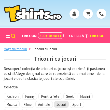
TRICOURI
500+
MODELE
CREEAZĂ-ȚI
TRICOUL
Magazin tricouri
Tricouri cu jocuri
Tricouri cu jocuri
Descoperă colecția de tricouri cu jocuri și exprimă-ți pasiunea
cu stil! Alege designul care te reprezintă cele mai bine - de la
jocuri video la clasicele jocuri ale copilăriei.
Colecție
Fashion
Funny
Pentru fete
Geek
Masini
Muzica
Filme
Animale
Jocuri
Sport