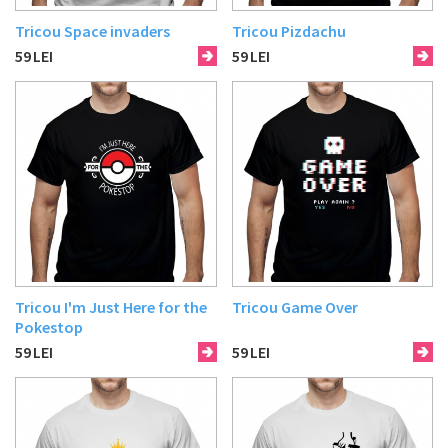
Tricou Space invaders
Tricou Pizdachu
59
LEI
59
LEI
Tricou I'm Just Here for the
Tricou Game Over
Pokestop
59
LEI
59
LEI