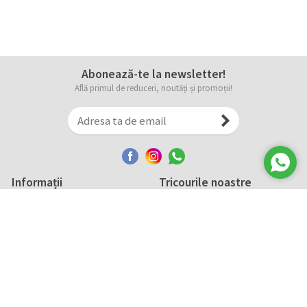
Abonează-te la newsletter!
Află primul de reduceri, noutăți și promoții!
Informații
Tricourile noastre
Comanda, plata și livarea
Tricourile noastre
Termene și conditii
Tabel măsuri
Confidențialitate și cookie
Întreținerea
ANPC
Creează-ți propriul tricou
Contact
B2B și evenimente