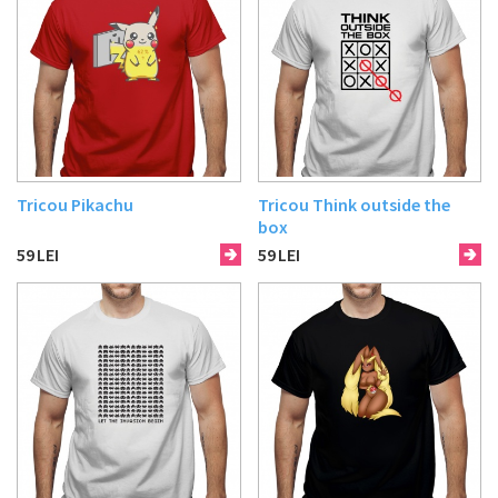
Tricou Pikachu
Tricou Think outside the
box
59
LEI
59
LEI