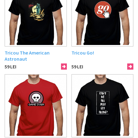
Tricou The American
Tricou Go!
Astronaut
59
LEI
59
LEI