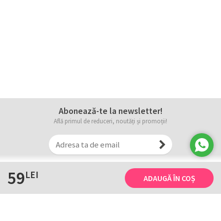
Abonează-te la newsletter!
Află primul de reduceri, noutăți și promoții!
59
LEI
ADAUGĂ ÎN COȘ
Informații
Tricourile noastre
Comanda, plata și livarea
Tricourile noastre