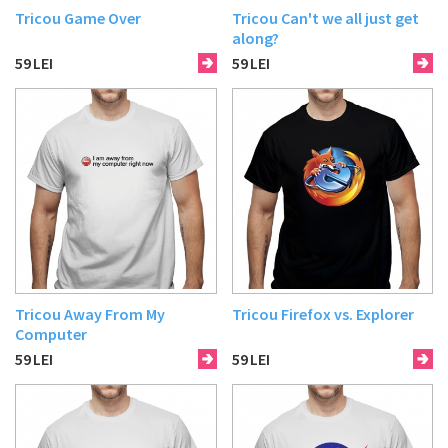
Tricou Game Over
Tricou Can't we all just get
along?
59
LEI
59
LEI
Tricou Away From My
Tricou Firefox vs. Explorer
Computer
59
LEI
59
LEI