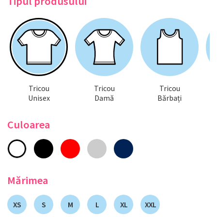
Tipul produsului
Tricou
Tricou
Tricou
Unisex
Damă
Bărbați
Culoarea
Mărimea
XS
S
M
L
XL
XXL