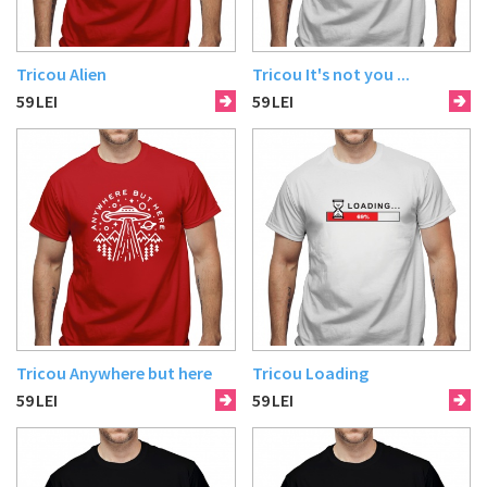
Tricou Alien
Tricou It's not you ...
59
LEI
59
LEI
Tricou Anywhere but here
Tricou Loading
59
LEI
59
LEI