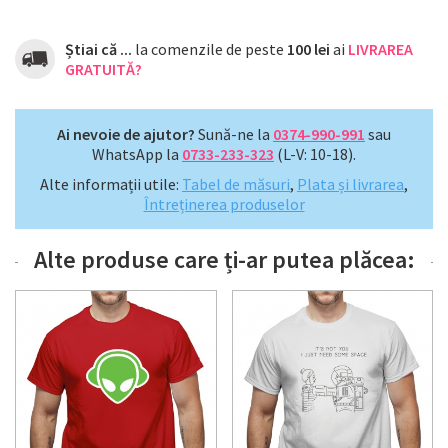
Știai că ...
la comenzile de peste
100 lei
ai
LIVRAREA
GRATUITĂ?
Ai nevoie de ajutor?
Sună-ne la
0374-990-991
sau
WhatsApp la
0733-233-323
(L-V: 10-18).
Alte informații utile:
Tabel de măsuri
,
Plata și livrarea
,
Întreținerea produselor
Alte produse care ți-ar putea plăcea: