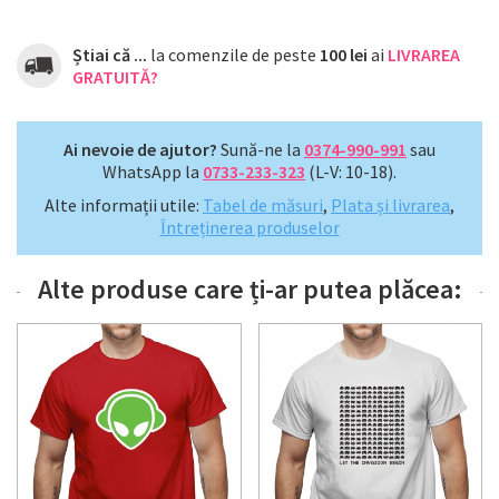
Știai că ...
la comenzile de peste
100 lei
ai
LIVRAREA
GRATUITĂ?
Ai nevoie de ajutor?
Sună-ne la
0374-990-991
sau
WhatsApp la
0733-233-323
(L-V: 10-18).
Alte informații utile:
Tabel de măsuri
,
Plata și livrarea
,
Întreținerea produselor
Alte produse care ți-ar putea plăcea: