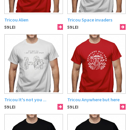
Tricou Alien
Tricou Space invaders
59
LEI
59
LEI
Tricou It's not you ...
Tricou Anywhere but here
59
LEI
59
LEI