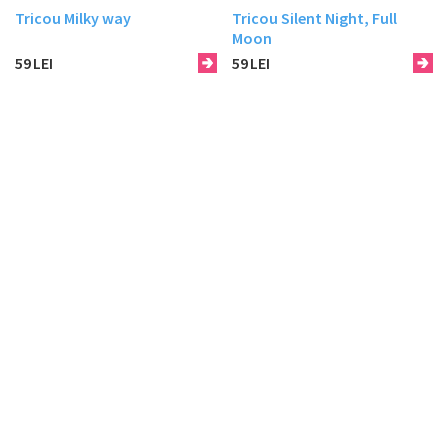
Tricou Milky way
Tricou Silent Night, Full
Moon
59
LEI
59
LEI