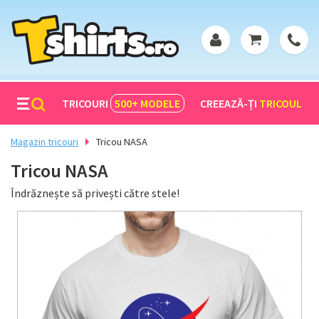
TRICOURI
500+
MODELE
CREEAZĂ-ȚI
TRICOUL
Magazin tricouri
Tricou NASA
Tricou NASA
Îndrăznește să privești către stele!