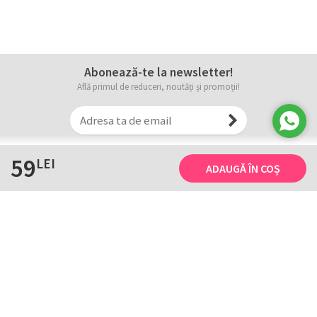
Abonează-te la newsletter!
Află primul de reduceri, noutăți și promoții!
59
LEI
ADAUGĂ ÎN COȘ
Informații
Tricourile noastre
Comanda, plata și livarea
Tricourile noastre
Termene și conditii
Tabel măsuri
Confidențialitate și cookie
Întreținerea
ANPC
Creează-ți propriul tricou
Contact
B2B și evenimente