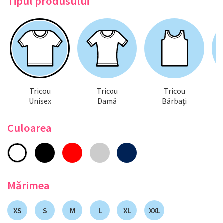
Tipul produsului
Tricou
Tricou
Tricou
Unisex
Damă
Bărbați
Culoarea
Mărimea
XS
S
M
L
XL
XXL