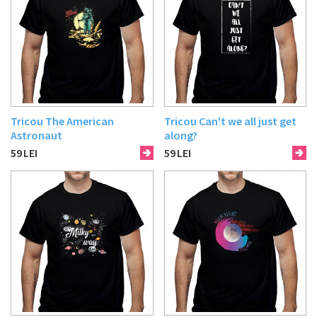
Tricou The American
Tricou Can't we all just get
Astronaut
along?
59
LEI
59
LEI