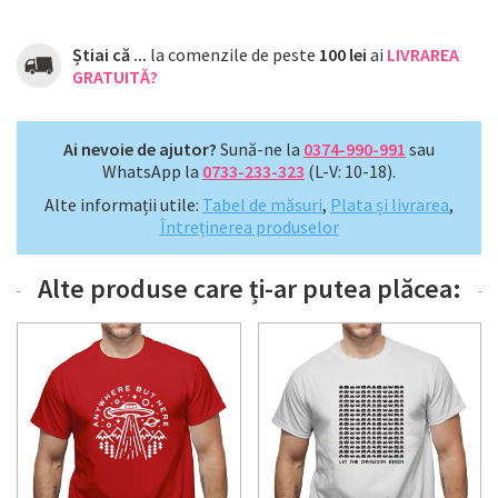
Știai că ...
la comenzile de peste
100 lei
ai
LIVRAREA
GRATUITĂ?
Ai nevoie de ajutor?
Sună-ne la
0374-990-991
sau
WhatsApp la
0733-233-323
(L-V: 10-18).
Alte informații utile:
Tabel de măsuri
,
Plata și livrarea
,
Întreținerea produselor
Alte produse care ți-ar putea plăcea: