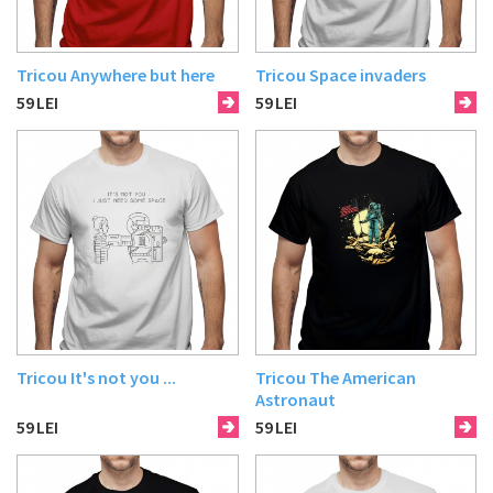
Tricou Anywhere but here
Tricou Space invaders
59
LEI
59
LEI
Tricou It's not you ...
Tricou The American
Astronaut
59
LEI
59
LEI