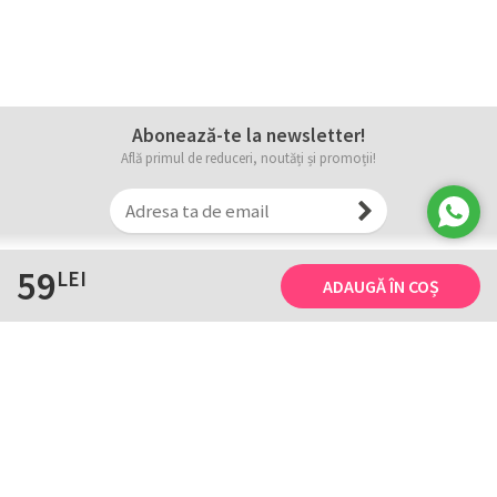
Abonează-te la newsletter!
Află primul de reduceri, noutăți și promoții!
59
LEI
ADAUGĂ ÎN COȘ
Informații
Tricourile noastre
Comanda, plata și livarea
Tricourile noastre
Termene și conditii
Tabel măsuri
Confidențialitate și cookie
Întreținerea
ANPC
Creează-ți propriul tricou
Contact
B2B și evenimente