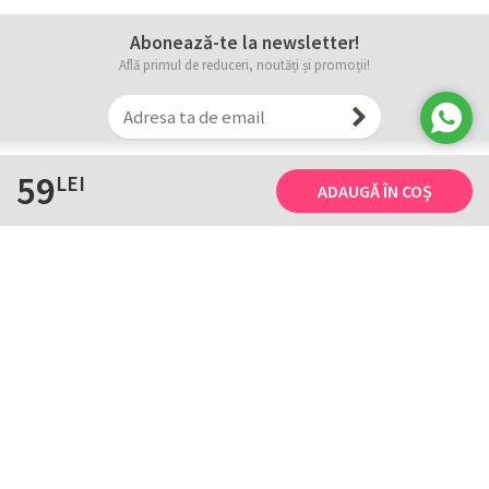
Abonează-te la newsletter!
Află primul de reduceri, noutăți și promoții!
59
LEI
ADAUGĂ ÎN COȘ
Informații
Tricourile noastre
Comanda, plata și livarea
Tricourile noastre
Termene și conditii
Tabel măsuri
Confidențialitate și cookie
Întreținerea
ANPC
Creează-ți propriul tricou
Contact
B2B și evenimente