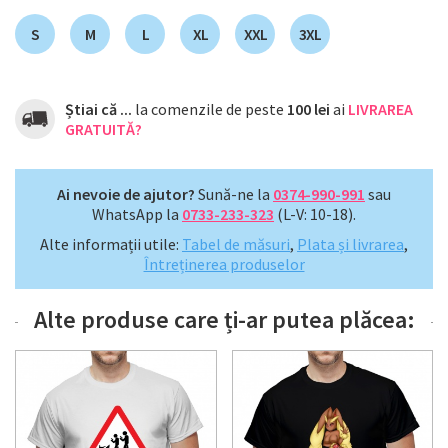
S
M
L
XL
XXL
3XL
Știai că ...
la comenzile de peste
100 lei
ai
LIVRAREA
GRATUITĂ?
Ai nevoie de ajutor?
Sună-ne la
0374-990-991
sau
WhatsApp la
0733-233-323
(L-V: 10-18).
Alte informații utile:
Tabel de măsuri
,
Plata și livrarea
,
Întreținerea produselor
Alte produse care ți-ar putea plăcea: