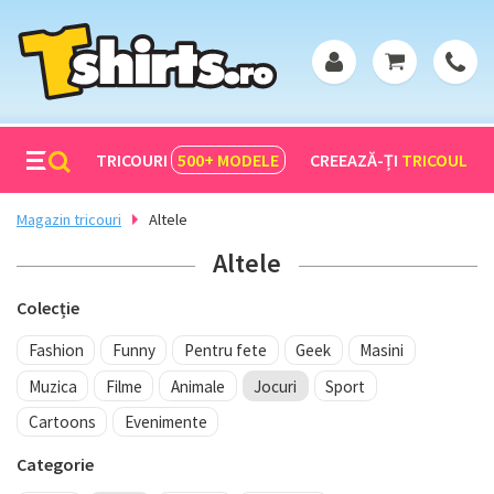
TRICOURI
500+
MODELE
CREEAZĂ-ȚI
TRICOUL
Magazin tricouri
Altele
Altele
Colecție
Fashion
Funny
Pentru fete
Geek
Masini
Muzica
Filme
Animale
Jocuri
Sport
Cartoons
Evenimente
Categorie