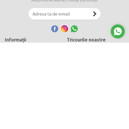
Află primul de reduceri, noutăți și promoții!
Informații
Tricourile noastre
Comanda, plata și livarea
Tricourile noastre
Termene și conditii
Tabel măsuri
Confidențialitate și cookie
Întreținerea
ANPC
Creează-ți propriul tricou
Contact
B2B și evenimente