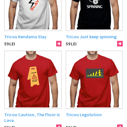
Tricou Kendama Slay
Tricou Just keep spinning
59
LEI
59
LEI
Tricou Caution, The Floor Is
Tricou Legolution
Lava