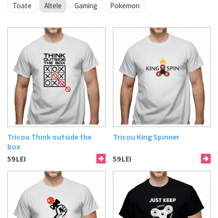
Toate
Altele
Gaming
Pokemon
Tricou Think outside the
Tricou King Spinner
box
59
LEI
59
LEI