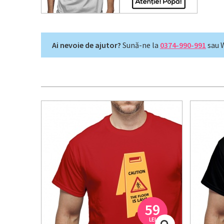
Ai nevoie de ajutor?
Sună-ne la
0374-990-991
sau 
59
LEI