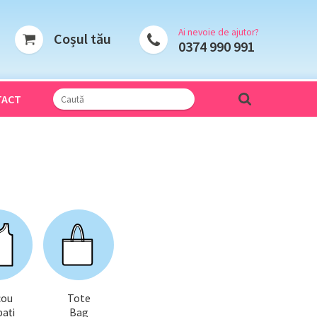
Ai nevoie de ajutor?
Coșul tău
0374 990 991
TACT
cou
Tote
ați
Bag