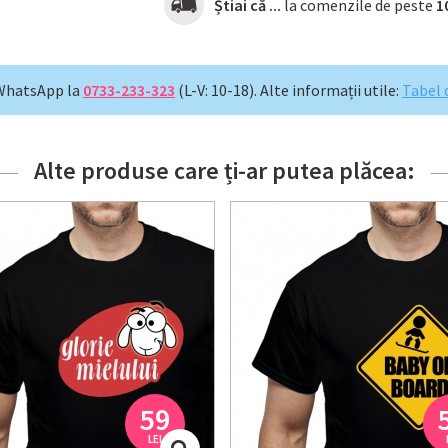
Știai că ...
la comenzile de peste
1
WhatsApp la
0733-233-323
(L-V: 10-18).
Alte informații utile:
Tabel 
Alte produse care ți-ar putea plăcea:
59
LEI