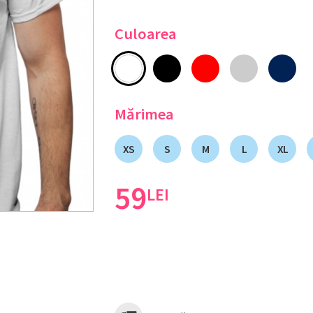
Culoarea
Mărimea
XS
S
M
L
XL
59
LEI