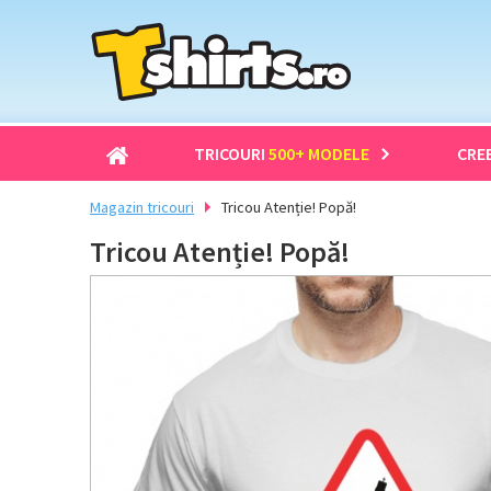
TRICOURI
500+ MODELE
CRE
Magazin tricouri
Tricou Atenție! Popă!
Tricou Atenție! Popă!