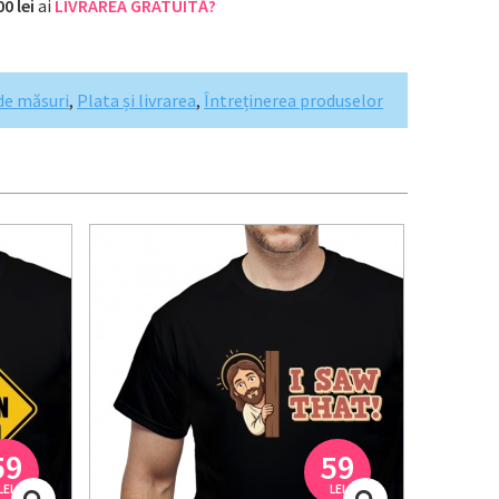
00 lei
ai
LIVRAREA GRATUITĂ?
de măsuri
,
Plata și livrarea
,
Întreținerea produselor
59
59
LEI
LEI