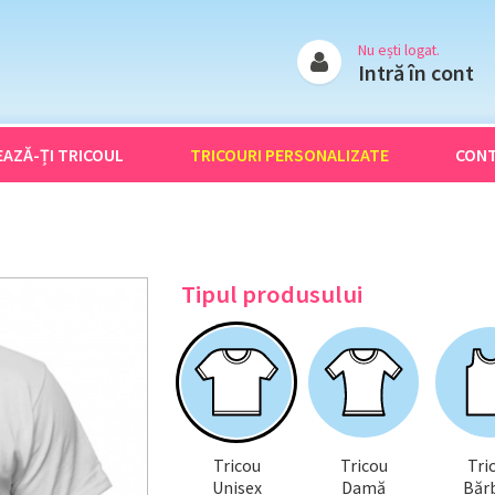
Nu ești logat.
Intră în cont
EAZĂ-ȚI
TRICOUL
TRICOURI
PERSONALIZATE
CON
Tipul produsului
Tricou
Tricou
Tri
Unisex
Damă
Bărb