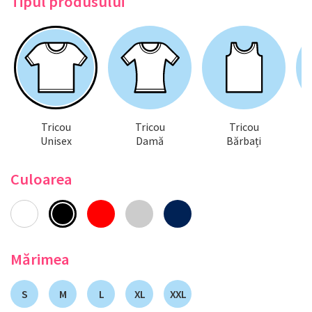
Tipul produsului
Tricou
Tricou
Tricou
Unisex
Damă
Bărbați
Culoarea
Mărimea
S
M
L
XL
XXL