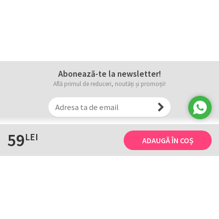
Abonează-te la newsletter!
Află primul de reduceri, noutăți și promoții!
59
LEI
ADAUGĂ ÎN COȘ
Informații
Tricourile noastre
Comanda, plata și livarea
Tricourile noastre
Termene și conditii
Tabel măsuri
Confidențialitate și cookie
Întreținerea
ANPC
Creează-ți propriul tricou