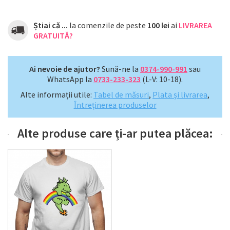
Știai că ...
la comenzile de peste
100 lei
ai
LIVRAREA
GRATUITĂ?
Ai nevoie de ajutor?
Sună-ne la
0374-990-991
sau
WhatsApp la
0733-233-323
(L-V: 10-18).
Alte informații utile:
Tabel de măsuri
,
Plata și livrarea
,
Întreținerea produselor
Alte produse care ți-ar putea plăcea: