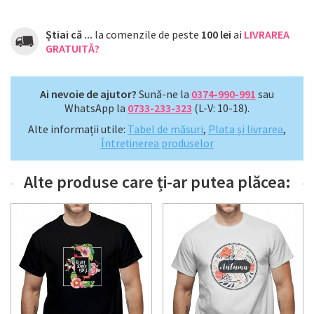
Știai că ...
la comenzile de peste
100 lei
ai
LIVRAREA
GRATUITĂ?
Ai nevoie de ajutor?
Sună-ne la
0374-990-991
sau
WhatsApp la
0733-233-323
(L-V: 10-18).
Alte informații utile:
Tabel de măsuri
,
Plata și livrarea
,
Întreținerea produselor
Alte produse care ți-ar putea plăcea: