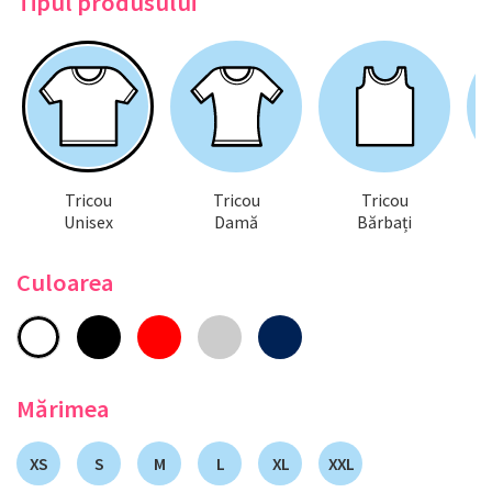
Tipul produsului
Tricou
Tricou
Tricou
Unisex
Damă
Bărbați
Culoarea
Mărimea
XS
S
M
L
XL
XXL