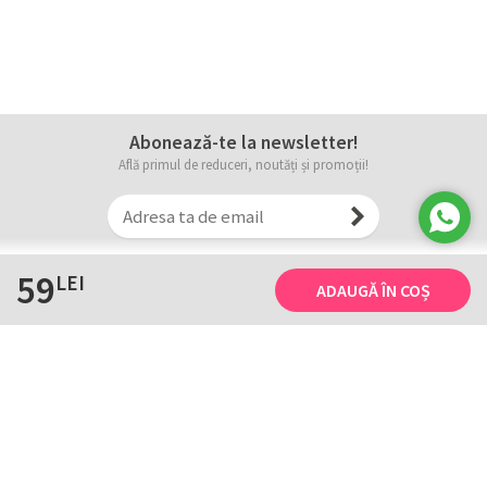
Abonează-te la newsletter!
Află primul de reduceri, noutăți și promoții!
59
LEI
ADAUGĂ ÎN COȘ
Informații
Tricourile noastre
Comanda, plata și livarea
Tricourile noastre
Termene și conditii
Tabel măsuri
Confidențialitate și cookie
Întreținerea
ANPC
Creează-ți propriul tricou
Contact
B2B și evenimente