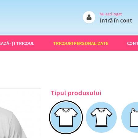
Nu ești logat.
Intră în cont
EAZĂ-ȚI
TRICOUL
TRICOURI
PERSONALIZATE
CON
Tipul produsului