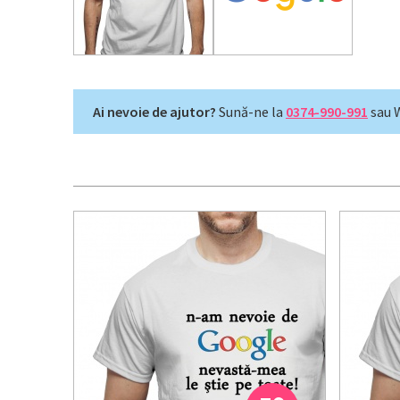
Ai nevoie de ajutor?
Sună-ne la
0374-990-991
sau 