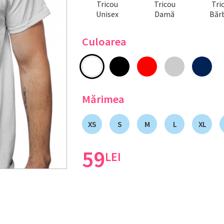
Tricou
Tricou
Tri
Unisex
Damă
Bărb
Culoarea
Mărimea
XS
S
M
L
XL
59
LEI