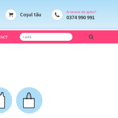
Ai nevoie de ajutor?
Coșul tău
0374 990 991
TACT