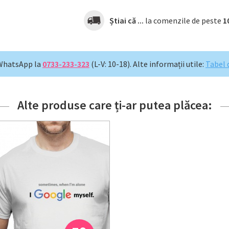
Știai că ...
la comenzile de peste
1
WhatsApp la
0733-233-323
(L-V: 10-18).
Alte informații utile:
Tabel 
Alte produse care ți-ar putea plăcea: