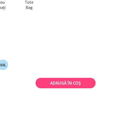
cou
Tote
ați
Bag
XXL
ADAUGĂ ÎN COȘ