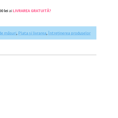
00 lei
ai
LIVRAREA GRATUITĂ?
de măsuri
,
Plata și livrarea
,
Întreținerea produselor