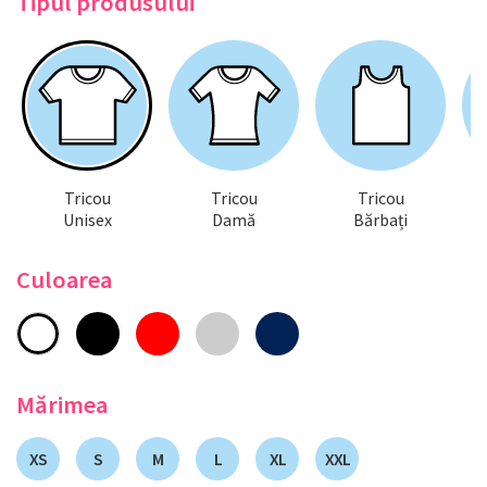
Tipul produsului
Tricou
Tricou
Tricou
Unisex
Damă
Bărbați
Culoarea
Mărimea
XS
S
M
L
XL
XXL