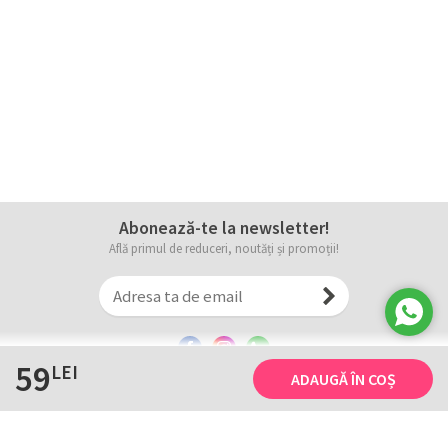
Abonează-te la newsletter!
Află primul de reduceri, noutăți și promoții!
59
LEI
ADAUGĂ ÎN COȘ
Informații
Tricourile noastre
Comanda, plata și livarea
Tricourile noastre