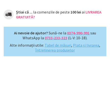
Știai că ...
la comenzile de peste
100 lei
ai
LIVRAREA
GRATUITĂ?
Ai nevoie de ajutor?
Sună-ne la
0374-990-991
sau
WhatsApp la
0733-233-323
(L-V: 10-18).
Alte informații utile:
Tabel de măsuri
,
Plata și livrarea
,
Întreținerea produselor