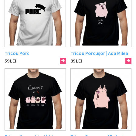
Tricou Porc
Tricou Porcușor | Ada Milea
59
LEI
89
LEI