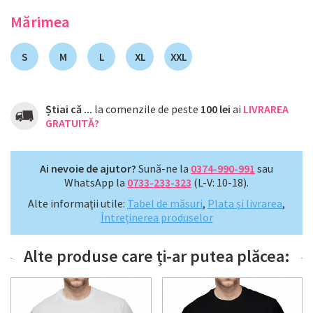
Mărimea
S
M
L
XL
XXL
Știai că ...
la comenzile de peste
100 lei
ai
LIVRAREA
GRATUITĂ?
Ai nevoie de ajutor?
Sună-ne la
0374-990-991
sau
WhatsApp la
0733-233-323
(L-V: 10-18).
Alte informații utile:
Tabel de măsuri
,
Plata și livrarea
,
Întreținerea produselor
Alte produse care ți-ar putea plăcea: