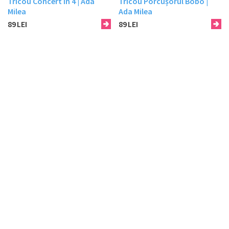
Tricou Concert in 4 | Ada
Tricou Porcușorul Bobo |
Milea
Ada Milea
89
LEI
89
LEI