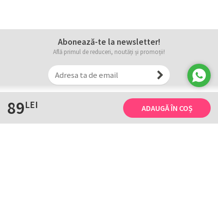
Abonează-te la newsletter!
Află primul de reduceri, noutăți și promoții!
89
LEI
ADAUGĂ ÎN COȘ
Informații
Tricourile noastre
Comanda, plata și livarea
Tricourile noastre
Termene și conditii
Tabel măsuri
Confidențialitate și cookie
Întreținerea
ANPC
Creează-ți propriul tricou
Contact
B2B și evenimente