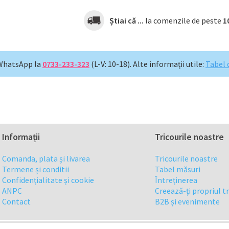
Știai că ...
la comenzile de peste
1
WhatsApp la
0733-233-323
(L-V: 10-18).
Alte informații utile:
Tabel 
Informații
Tricourile noastre
Comanda, plata și livarea
Tricourile noastre
Termene și conditii
Tabel măsuri
Confidențialitate și cookie
Întreținerea
ANPC
Creează-ți propriul t
Contact
B2B și evenimente