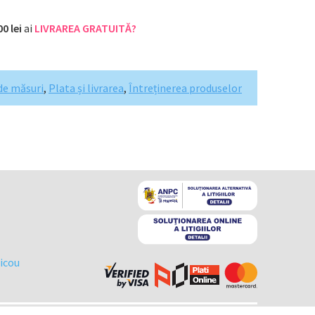
00 lei
ai
LIVRAREA GRATUITĂ?
de măsuri
,
Plata și livrarea
,
Întreținerea produselor
ricou