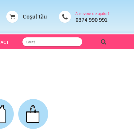
Ai nevoie de ajutor?
Coșul tău
0374 990 991
TACT