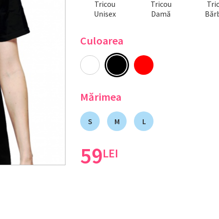
Tricou
Tricou
Tri
Unisex
Damă
Bărb
Culoarea
Mărimea
S
M
L
59
LEI