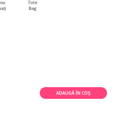
cou
Tote
ați
Bag
ADAUGĂ ÎN COȘ