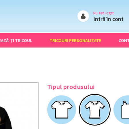
Nu ești logat.
Intră în cont
EAZĂ-ȚI
TRICOUL
TRICOURI
PERSONALIZATE
CON
Tipul produsului