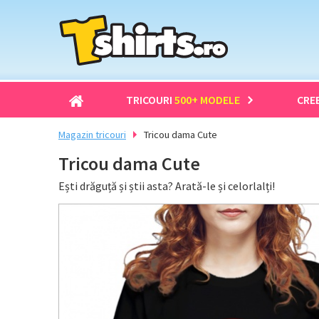
TRICOURI
500+ MODELE
CRE
Magazin tricouri
Tricou dama Cute
Tricou dama Cute
Ești drăguță și știi asta? Arată-le și celorlalți!