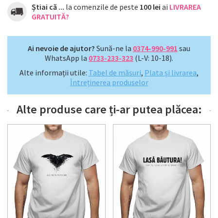
Știai că ...
la comenzile de peste
100 lei
ai
LIVRAREA
GRATUITĂ?
Ai nevoie de ajutor?
Sună-ne la
0374-990-991
sau
WhatsApp la
0733-233-323
(L-V: 10-18).
Alte informații utile:
Tabel de măsuri
,
Plata și livrarea
,
Întreținerea produselor
Alte produse care ți-ar putea plăcea: