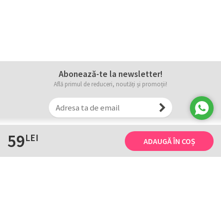
Abonează-te la newsletter!
Află primul de reduceri, noutăți și promoții!
59
LEI
ADAUGĂ ÎN COȘ
Informații
Tricourile noastre
Comanda, plata și livarea
Tricourile noastre
Termene și conditii
Tabel măsuri
Confidențialitate și cookie
Întreținerea
ANPC
Creează-ți propriul tricou