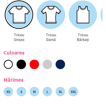
Tricou
Tricou
Tricou
Unisex
Damă
Bărbați
Culoarea
Mărimea
XS
S
M
L
XL
XXL