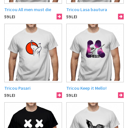
Tricou All men must die
Tricou Lasa bautura
59
LEI
59
LEI
Tricou Pasari
Tricou Keep it Mello!
59
LEI
59
LEI