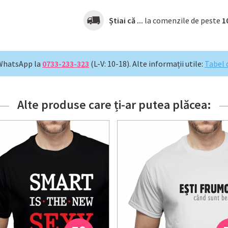
Știai că ...
la comenzile de peste
1
WhatsApp la
0733-233-323
(L-V: 10-18).
Alte informații utile:
Tabel 
Alte produse care ți-ar putea plăcea: