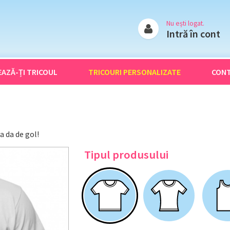
Nu ești logat.
Intră în cont
EAZĂ-ȚI
TRICOUL
TRICOURI
PERSONALIZATE
CON
a da de gol!
Tipul produsului