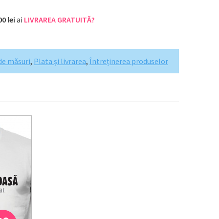
00 lei
ai
LIVRAREA GRATUITĂ?
de măsuri
,
Plata și livrarea
,
Întreținerea produselor