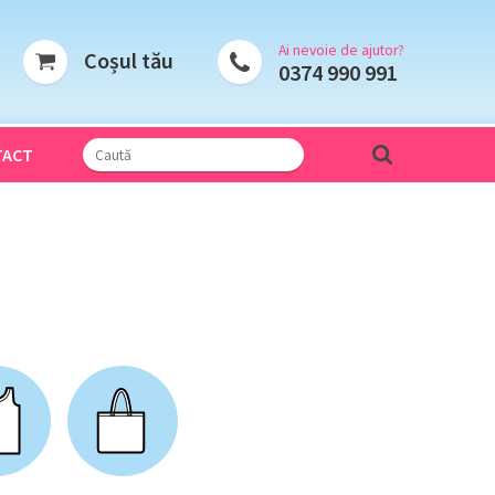
Ai nevoie de ajutor?
Coșul tău
0374 990 991
TACT