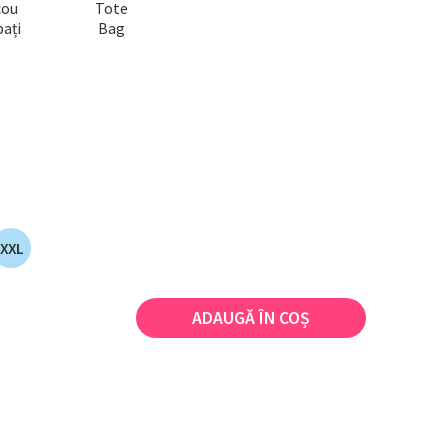
cou
Tote
ați
Bag
XXL
ADAUGĂ ÎN COȘ