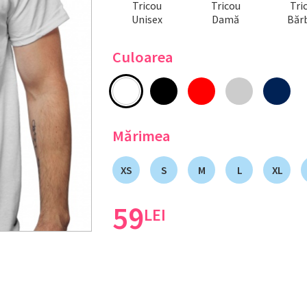
Tricou
Tricou
Tri
Unisex
Damă
Bărb
Culoarea
Mărimea
XS
S
M
L
XL
59
LEI