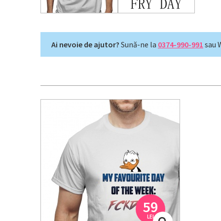
Ai nevoie de ajutor?
Sună-ne la
0374-990-991
sau 
59
LEI