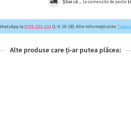
Știai că ...
la comenzile de peste
1
WhatsApp la
0733-233-323
(L-V: 10-18).
Alte informații utile:
Tabel 
Alte produse care ți-ar putea plăcea: