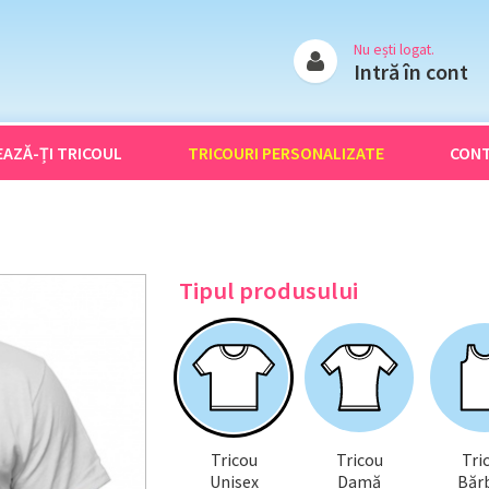
Nu ești logat.
Intră în cont
EAZĂ-ȚI
TRICOUL
TRICOURI
PERSONALIZATE
CON
Tipul produsului
Tricou
Tricou
Tri
Unisex
Damă
Bărb