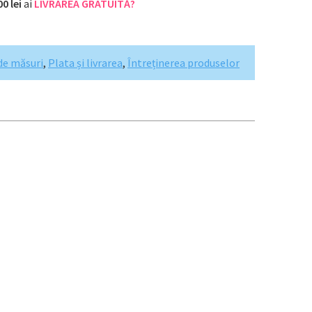
00 lei
ai
LIVRAREA GRATUITĂ?
de măsuri
,
Plata și livrarea
,
Întreținerea produselor