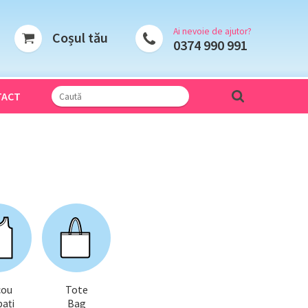
Ai nevoie de ajutor?
Coșul tău
0374 990 991
TACT
cou
Tote
ați
Bag