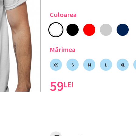
Culoarea
Mărimea
XS
S
M
L
XL
59
LEI