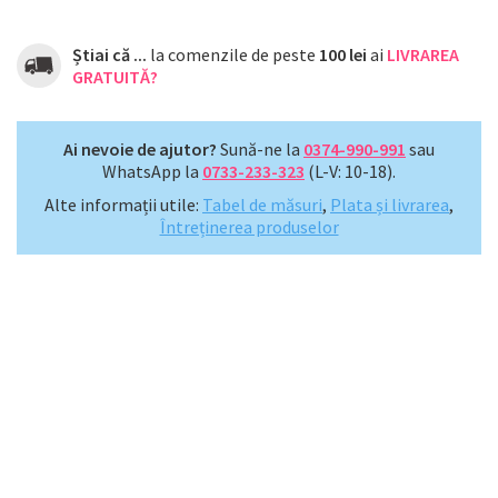
Știai că ...
la comenzile de peste
100 lei
ai
LIVRAREA
GRATUITĂ?
Ai nevoie de ajutor?
Sună-ne la
0374-990-991
sau
WhatsApp la
0733-233-323
(L-V: 10-18).
Alte informații utile:
Tabel de măsuri
,
Plata și livrarea
,
Întreținerea produselor