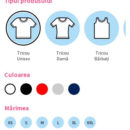
Tipul produsului
Tricou
Tricou
Tricou
Unisex
Damă
Bărbați
Culoarea
Mărimea
XS
S
M
L
XL
XXL