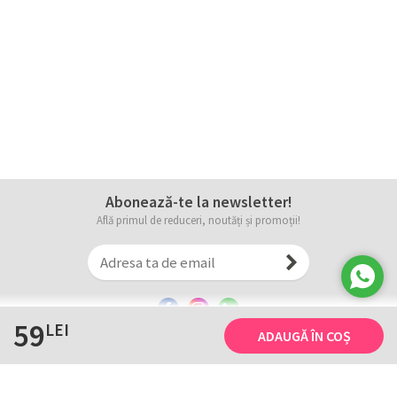
Abonează-te la newsletter!
Află primul de reduceri, noutăți și promoții!
59
LEI
ADAUGĂ ÎN COȘ
Informații
Tricourile noastre
Comanda, plata și livarea
Tricourile noastre