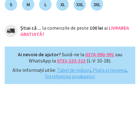
S
M
L
XL
XXL
3XL
Știai că ...
la comenzile de peste
100 lei
ai
LIVRAREA
GRATUITĂ?
Ai nevoie de ajutor?
Sună-ne la
0374-990-991
sau
WhatsApp la
0733-233-323
(L-V: 10-18).
Alte informații utile:
Tabel de măsuri
,
Plata și livrarea
,
Întreținerea produselor