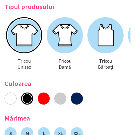
Tipul produsului
Tricou
Tricou
Tricou
Unisex
Damă
Bărbați
Culoarea
Mărimea
S
M
L
XL
XXL