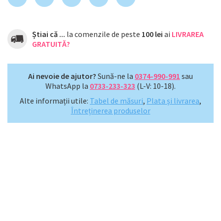
Știai că ...
la comenzile de peste
100 lei
ai
LIVRAREA
GRATUITĂ?
Ai nevoie de ajutor?
Sună-ne la
0374-990-991
sau
WhatsApp la
0733-233-323
(L-V: 10-18).
Alte informații utile:
Tabel de măsuri
,
Plata și livrarea
,
Întreținerea produselor