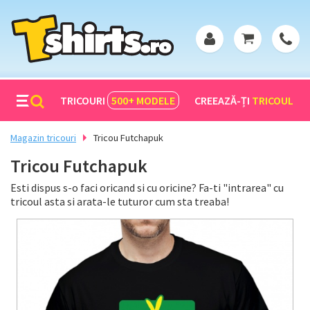
TRICOURI
500+
MODELE
CREEAZĂ-ȚI
TRICOUL
Magazin tricouri
Tricou Futchapuk
Tricou Futchapuk
Esti dispus s-o faci oricand si cu oricine? Fa-ti "intrarea" cu
tricoul asta si arata-le tuturor cum sta treaba!