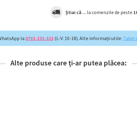
Știai că ...
la comenzile de peste
1
WhatsApp la
0733-233-323
(L-V: 10-18).
Alte informații utile:
Tabel 
Alte produse care ți-ar putea plăcea: