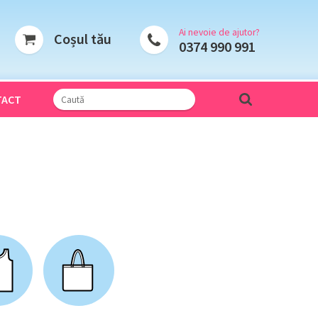
Ai nevoie de ajutor?
Coșul tău
0374 990 991
TACT