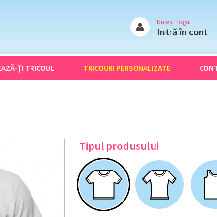
Nu ești logat.
Intră în cont
EAZĂ-ȚI
TRICOUL
TRICOURI
PERSONALIZATE
CON
Tipul produsului