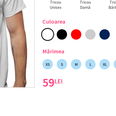
Tricou
Tricou
Tri
Unisex
Damă
Bărb
Culoarea
Mărimea
XS
S
M
L
XL
59
LEI