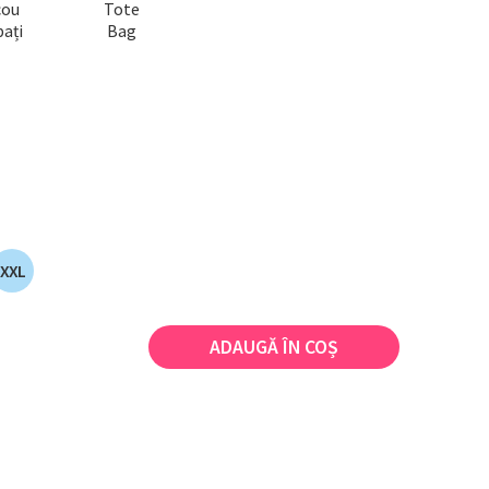
cou
Tote
ați
Bag
XXL
ADAUGĂ ÎN COȘ