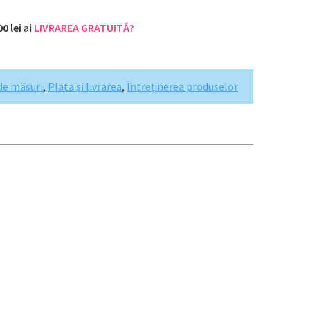
00 lei
ai
LIVRAREA GRATUITĂ?
de măsuri
,
Plata și livrarea
,
Întreținerea produselor