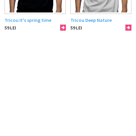
Tricou It's spring time
Tricou Deep Nature
59
LEI
59
LEI