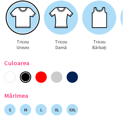
Tricou
Tricou
Tricou
Unisex
Damă
Bărbați
Culoarea
Mărimea
S
M
L
XL
XXL