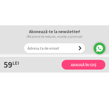
Abonează-te la newsletter!
Află primul de reduceri, noutăți și promoții!
59
LEI
ADAUGĂ ÎN COȘ
Informații
Tricourile noastre
Comanda, plata și livarea
Tricourile noastre
Termene și conditii
Tabel măsuri
Confidențialitate și cookie
Întreținerea
ANPC
Creează-ți propriul tricou
Contact
B2B și evenimente