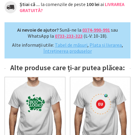
Știai că ...
la comenzile de peste
100 lei
ai
LIVRAREA
GRATUITĂ?
Ai nevoie de ajutor?
Sună-ne la
0374-990-991
sau
WhatsApp la
0733-233-323
(L-V: 10-18).
Alte informații utile:
Tabel de măsuri
,
Plata și livrarea
,
Întreținerea produselor
Alte produse care ți-ar putea plăcea: