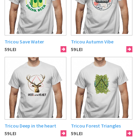
Tricou Save Water
Tricou Autumn Vibe
59
LEI
59
LEI
Tricou Deep in the heart
Tricou Forest Triangles
59
LEI
59
LEI