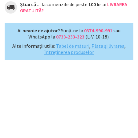
Știai că ...
la comenzile de peste
100 lei
ai
LIVRAREA
GRATUITĂ?
Ai nevoie de ajutor?
Sună-ne la
0374-990-991
sau
WhatsApp la
0733-233-323
(L-V: 10-18).
Alte informații utile:
Tabel de măsuri
,
Plata și livrarea
,
Întreținerea produselor