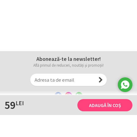
Abonează-te la newsletter!
Află primul de reduceri, noutăți și promoții!
59
LEI
ADAUGĂ ÎN COȘ
Informații
Tricourile noastre
Comanda, plata și livarea
Tricourile noastre
Termene și conditii
Tabel măsuri