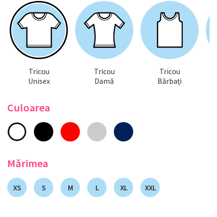
Tricou
Tricou
Tricou
Unisex
Damă
Bărbați
Culoarea
Mărimea
XS
S
M
L
XL
XXL