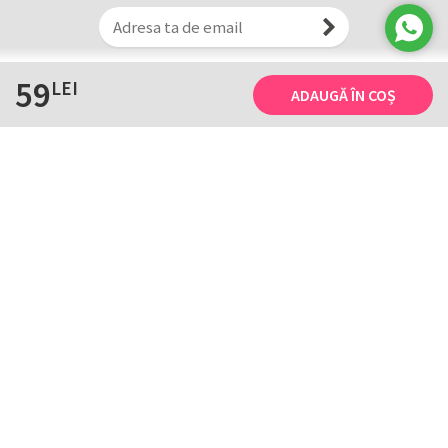
59
LEI
ADAUGĂ ÎN COȘ
Informații
Tricourile noastre
Comanda, plata și livarea
Tricourile noastre
Termene și conditii
Tabel măsuri
Confidențialitate și cookie
Întreținerea
ANPC
Creează-ți propriul tricou
Contact
B2B și evenimente
Handcrafted with ♥ by
HTD
. Copyright © 2003-2026. De 23 de ani facem