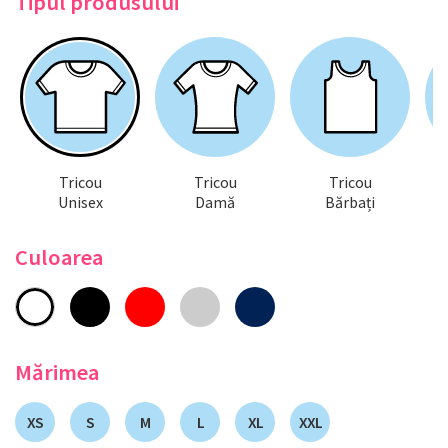
Tipul produsului
Tricou
Tricou
Tricou
Unisex
Damă
Bărbați
Culoarea
Mărimea
XS
S
M
L
XL
XXL