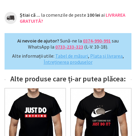
Știai că ...
la comenzile de peste
100 lei
ai
LIVRAREA
GRATUITĂ?
Ai nevoie de ajutor?
Sună-ne la
0374-990-991
sau
WhatsApp la
0733-233-323
(L-V: 10-18).
Alte informații utile:
Tabel de măsuri
,
Plata și livrarea
,
Întreținerea produselor
Alte produse care ți-ar putea plăcea: