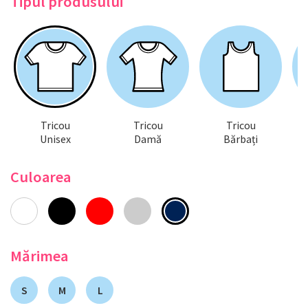
Tipul produsului
Tricou
Tricou
Tricou
Unisex
Damă
Bărbați
Culoarea
Mărimea
S
M
L