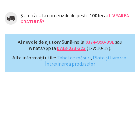
Știai că ...
la comenzile de peste
100 lei
ai
LIVRAREA
GRATUITĂ?
Ai nevoie de ajutor?
Sună-ne la
0374-990-991
sau
WhatsApp la
0733-233-323
(L-V: 10-18).
Alte informații utile:
Tabel de măsuri
,
Plata și livrarea
,
Întreținerea produselor