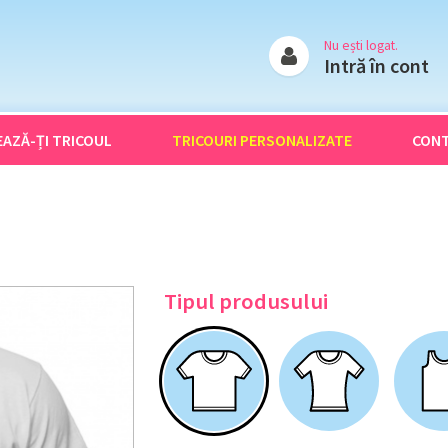
Nu ești logat.
Intră în cont
EAZĂ-ȚI
TRICOUL
TRICOURI
PERSONALIZATE
CON
Tipul produsului