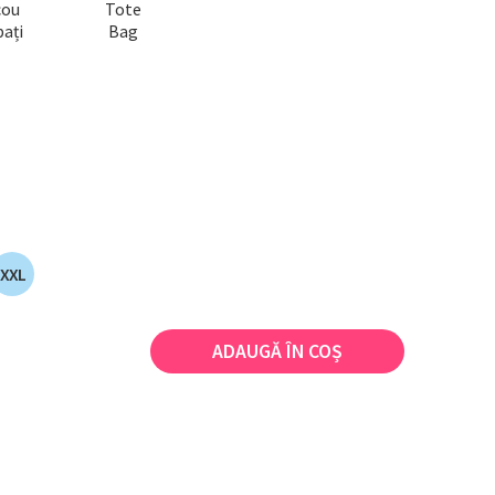
cou
Tote
ați
Bag
XXL
ADAUGĂ ÎN COȘ