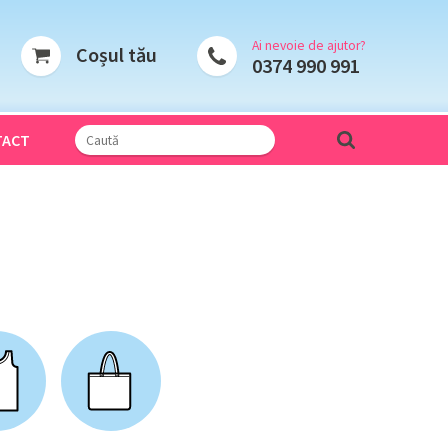
Ai nevoie de ajutor?
Coșul tău
0374 990 991
TACT