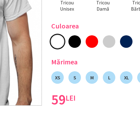
Tricou
Tricou
Tri
Unisex
Damă
Bărb
Culoarea
Mărimea
XS
S
M
L
XL
59
LEI