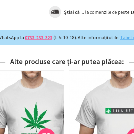
Știai că ...
la comenzile de peste
1
WhatsApp la
0733-233-323
(L-V: 10-18).
Alte informații utile:
Tabel 
Alte produse care ți-ar putea plăcea: