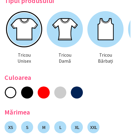
Tipul produsului
Tricou
Tricou
Tricou
Unisex
Damă
Bărbați
Culoarea
Mărimea
XS
S
M
L
XL
XXL