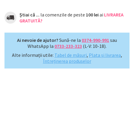
Știai că ...
la comenzile de peste
100 lei
ai
LIVRAREA
GRATUITĂ?
Ai nevoie de ajutor?
Sună-ne la
0374-990-991
sau
WhatsApp la
0733-233-323
(L-V: 10-18).
Alte informații utile:
Tabel de măsuri
,
Plata și livrarea
,
Întreținerea produselor