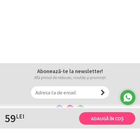
Abonează-te la newsletter!
Află primul de reduceri, noutăți și promoții!
59
LEI
ADAUGĂ ÎN COȘ
Informații
Tricourile noastre
Comanda, plata și livarea
Tricourile noastre