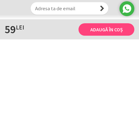
59
LEI
ADAUGĂ ÎN COȘ
Informații
Tricourile noastre
Comanda, plata și livarea
Tricourile noastre
Termene și conditii
Tabel măsuri
Confidențialitate și cookie
Întreținerea
ANPC
Creează-ți propriul tricou
Contact
B2B și evenimente
Handcrafted with ♥ by
HTD
. Copyright © 2003-2026. De 23 de ani facem