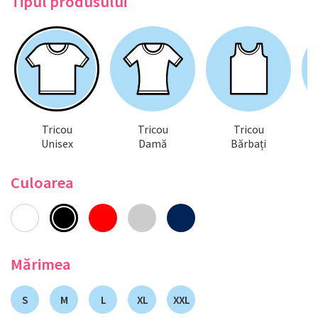
Tipul produsului
Tricou
Tricou
Tricou
Unisex
Damă
Bărbați
Culoarea
Mărimea
S
M
L
XL
XXL