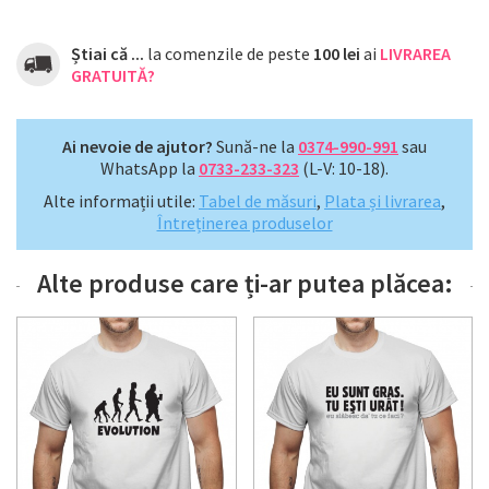
Știai că ...
la comenzile de peste
100 lei
ai
LIVRAREA
GRATUITĂ?
Ai nevoie de ajutor?
Sună-ne la
0374-990-991
sau
WhatsApp la
0733-233-323
(L-V: 10-18).
Alte informații utile:
Tabel de măsuri
,
Plata și livrarea
,
Întreținerea produselor
Alte produse care ți-ar putea plăcea: