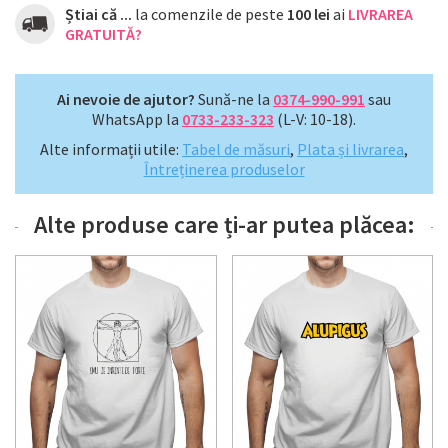
Știai că ...
la comenzile de peste
100 lei
ai
LIVRAREA
GRATUITĂ?
Ai nevoie de ajutor?
Sună-ne la
0374-990-991
sau
WhatsApp la
0733-233-323
(L-V: 10-18).
Alte informații utile:
Tabel de măsuri
,
Plata și livrarea
,
Întreținerea produselor
Alte produse care ți-ar putea plăcea: