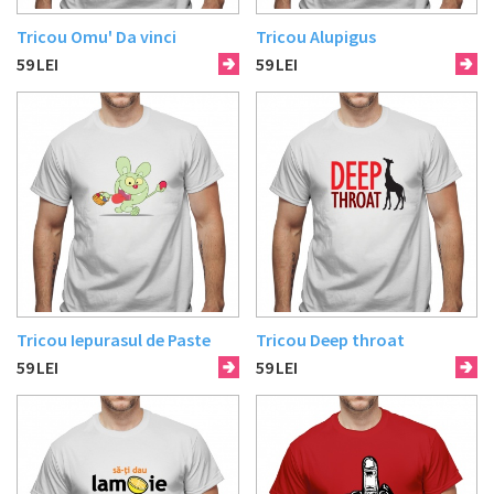
Tricou Omu' Da vinci
Tricou Alupigus
59
LEI
59
LEI
Tricou Iepurasul de Paste
Tricou Deep throat
59
LEI
59
LEI