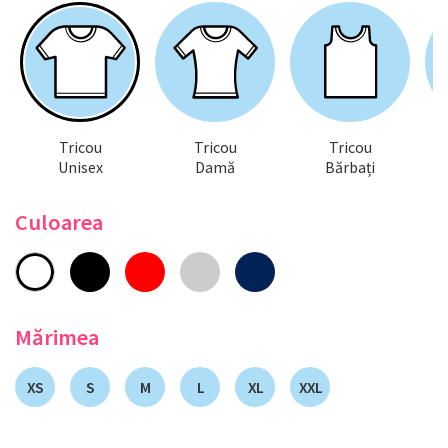
Tricou
Tricou
Tricou
Unisex
Damă
Bărbați
Culoarea
Mărimea
XS
S
M
L
XL
XXL