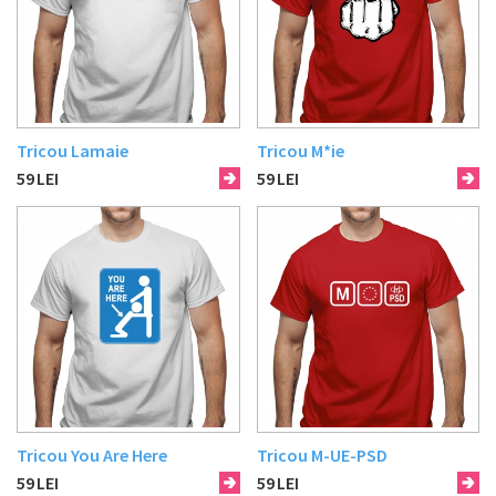
Tricou Lamaie
Tricou M*ie
59
LEI
59
LEI
Tricou You Are Here
Tricou M-UE-PSD
59
LEI
59
LEI