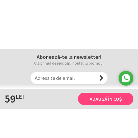
Abonează-te la newsletter!
Află primul de reduceri, noutăți și promoții!
59
LEI
ADAUGĂ ÎN COȘ
Informații
Tricourile noastre
Comanda, plata și livarea
Tricourile noastre
Termene și conditii
Tabel măsuri
Confidențialitate și cookie
Întreținerea