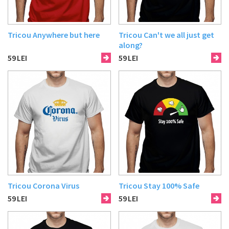
Tricou Anywhere but here
Tricou Can't we all just get
along?
59
LEI
59
LEI
Tricou Corona Virus
Tricou Stay 100% Safe
59
LEI
59
LEI