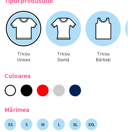
Tipul produsului
Tricou
Tricou
Tricou
Unisex
Damă
Bărbați
Culoarea
Mărimea
XS
S
M
L
XL
XXL