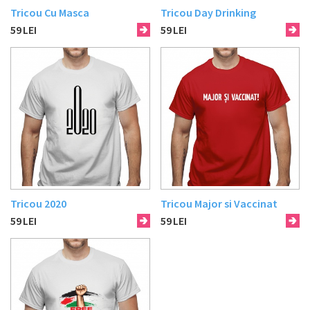
Tricou Cu Masca
Tricou Day Drinking
59
LEI
59
LEI
Tricou 2020
Tricou Major si Vaccinat
59
LEI
59
LEI