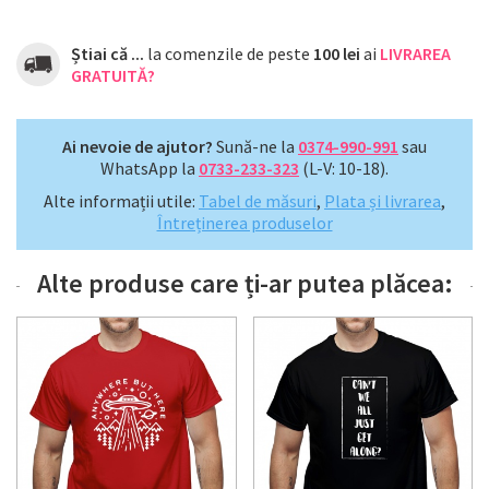
Știai că ...
la comenzile de peste
100 lei
ai
LIVRAREA
GRATUITĂ?
Ai nevoie de ajutor?
Sună-ne la
0374-990-991
sau
WhatsApp la
0733-233-323
(L-V: 10-18).
Alte informații utile:
Tabel de măsuri
,
Plata și livrarea
,
Întreținerea produselor
Alte produse care ți-ar putea plăcea: