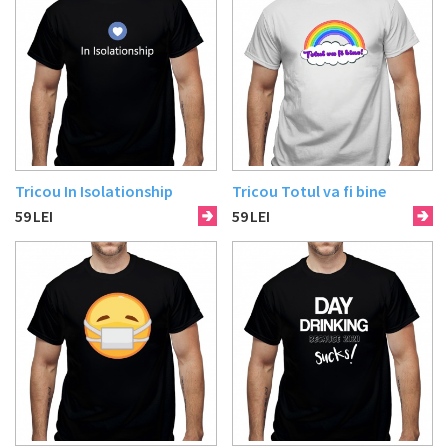
Tricou In Isolationship
Tricou Totul va fi bine
59
LEI
59
LEI