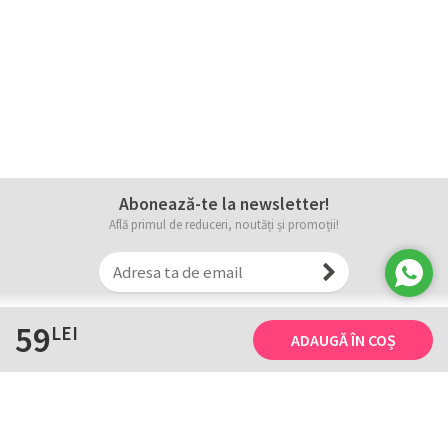
Abonează-te la newsletter!
Află primul de reduceri, noutăți și promoții!
59
LEI
ADAUGĂ ÎN COȘ
Informații
Tricourile noastre
Comanda, plata și livarea
Tricourile noastre
Termene și conditii
Tabel măsuri