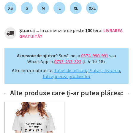
XS
S
M
L
XL
XXL
Știai că ...
la comenzile de peste
100 lei
ai
LIVRAREA
GRATUITĂ?
Ai nevoie de ajutor?
Sună-ne la
0374-990-991
sau
WhatsApp la
0733-233-323
(L-V: 10-18).
Alte informații utile:
Tabel de măsuri
,
Plata și livrarea
,
Întreținerea produselor
Alte produse care ți-ar putea plăcea: