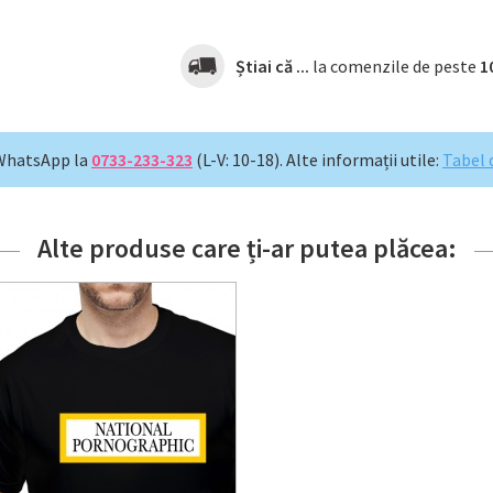
Știai că ...
la comenzile de peste
1
WhatsApp la
0733-233-323
(L-V: 10-18).
Alte informații utile:
Tabel 
Alte produse care ți-ar putea plăcea: