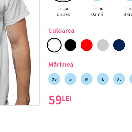
Tricou
Tricou
Tri
Unisex
Damă
Bărb
Culoarea
Mărimea
XS
S
M
L
XL
59
LEI