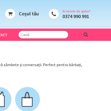
Ai nevoie de ajutor?
Coșul tău
0374 990 991
TACT
ză zâmbete și conversații. Perfect pentru bărbați,