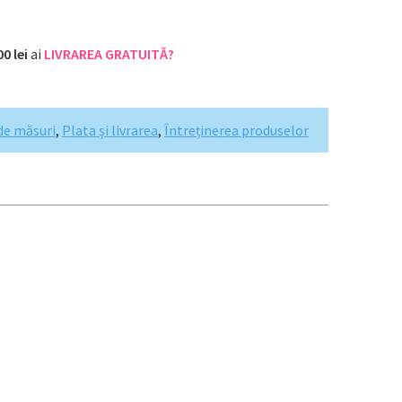
00 lei
ai
LIVRAREA GRATUITĂ?
de măsuri
,
Plata și livrarea
,
Întreținerea produselor