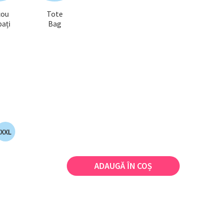
cou
Tote
ați
Bag
XXL
ADAUGĂ ÎN COȘ