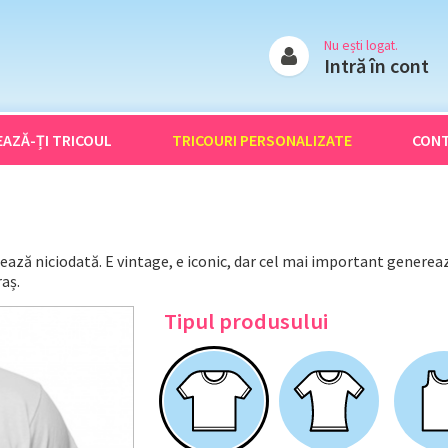
Nu ești logat.
Intră în cont
EAZĂ-ȚI
TRICOUL
TRICOURI
PERSONALIZATE
CON
ează niciodată. E vintage, e iconic, dar cel mai important generea
raș.
Tipul produsului