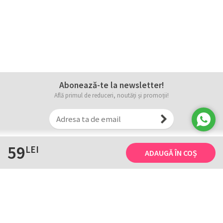
Abonează-te la newsletter!
Află primul de reduceri, noutăți și promoții!
59
LEI
ADAUGĂ ÎN COȘ
Informații
Tricourile noastre
Comanda, plata și livarea
Tricourile noastre
Termene și conditii
Tabel măsuri
Confidențialitate și cookie
Întreținerea