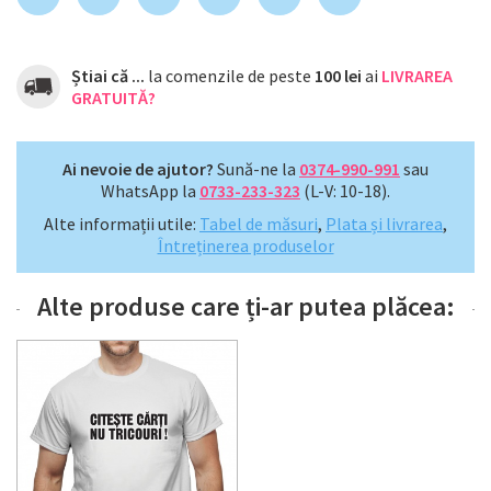
Știai că ...
la comenzile de peste
100 lei
ai
LIVRAREA
GRATUITĂ?
Ai nevoie de ajutor?
Sună-ne la
0374-990-991
sau
WhatsApp la
0733-233-323
(L-V: 10-18).
Alte informații utile:
Tabel de măsuri
,
Plata și livrarea
,
Întreținerea produselor
Alte produse care ți-ar putea plăcea: