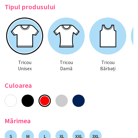
Tipul produsului
Tricou
Tricou
Tricou
Unisex
Damă
Bărbați
Culoarea
Mărimea
S
M
L
XL
XXL
3XL