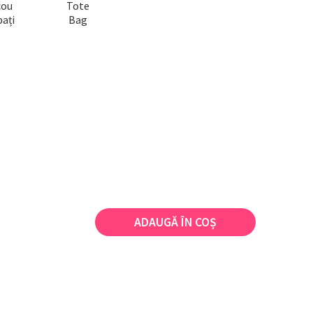
cou
Tote
ați
Bag
ADAUGĂ ÎN COȘ