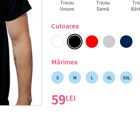
Tricou
Tricou
Tri
Unisex
Damă
Bărb
Culoarea
Mărimea
S
M
L
XL
XXL
59
LEI