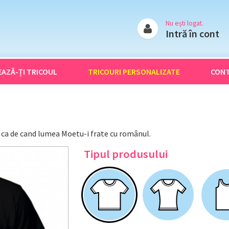
Nu ești logat.
Intră în cont
EAZĂ-ȚI
TRICOUL
TRICOURI
PERSONALIZATE
CON
ca de cand lumea Moetu-i frate cu românul.
Tipul produsului