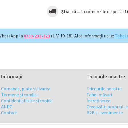
Știai că ...
la comenzile de peste
1
WhatsApp la
0733-233-323
(L-V: 10-18).
Alte informații utile:
Tabel 
Informații
Tricourile noastre
Comanda, plata și livarea
Tricourile noastre
Termene și conditii
Tabel măsuri
Confidențialitate și cookie
Întreținerea
ANPC
Creează-ți propriul t
Contact
B2B și evenimente