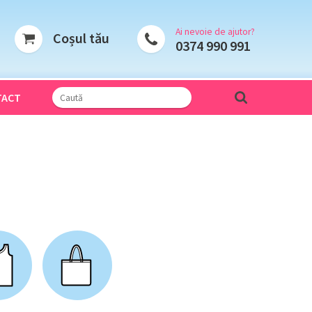
Ai nevoie de ajutor?
Coșul tău
0374 990 991
TACT