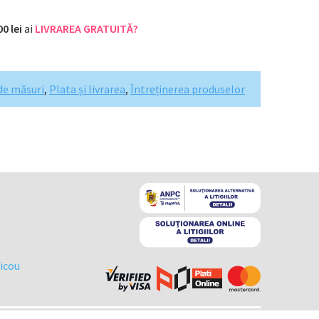
00 lei
ai
LIVRAREA GRATUITĂ?
de măsuri
,
Plata și livrarea
,
Întreținerea produselor
ricou