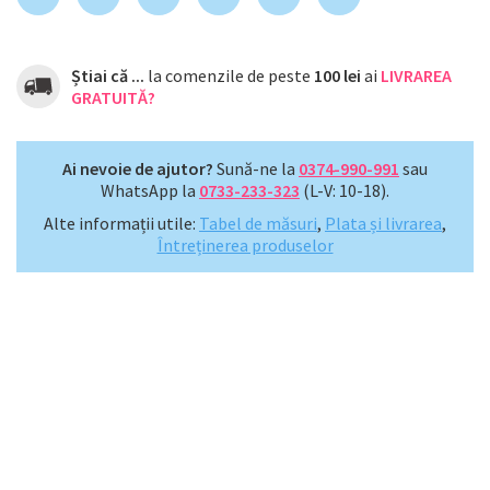
Știai că ...
la comenzile de peste
100 lei
ai
LIVRAREA
GRATUITĂ?
Ai nevoie de ajutor?
Sună-ne la
0374-990-991
sau
WhatsApp la
0733-233-323
(L-V: 10-18).
Alte informații utile:
Tabel de măsuri
,
Plata și livrarea
,
Întreținerea produselor