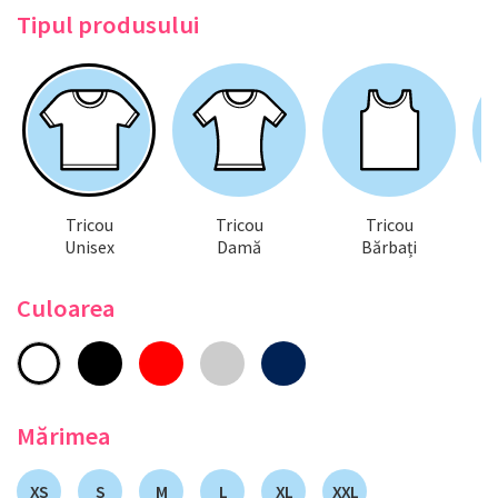
Tipul produsului
Tricou
Tricou
Tricou
Unisex
Damă
Bărbați
Culoarea
Mărimea
XS
S
M
L
XL
XXL