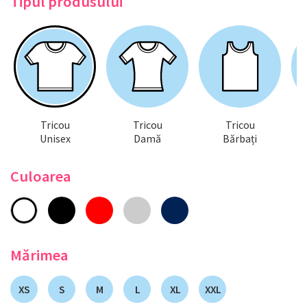
Tipul produsului
Tricou
Tricou
Tricou
Unisex
Damă
Bărbați
Culoarea
Mărimea
XS
S
M
L
XL
XXL