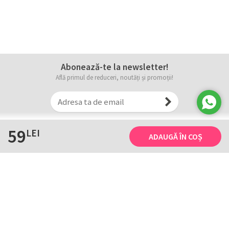
Abonează-te la newsletter!
Află primul de reduceri, noutăți și promoții!
59
LEI
ADAUGĂ ÎN COȘ
Informații
Tricourile noastre
Comanda, plata și livarea
Tricourile noastre
Termene și conditii
Tabel măsuri
Confidențialitate și cookie
Întreținerea
ANPC
Creează-ți propriul tricou
Contact
B2B și evenimente