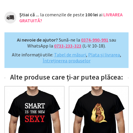
Știai că ...
la comenzile de peste
100 lei
ai
LIVRAREA
GRATUITĂ?
Ai nevoie de ajutor?
Sună-ne la
0374-990-991
sau
WhatsApp la
0733-233-323
(L-V: 10-18).
Alte informații utile:
Tabel de măsuri
,
Plata și livrarea
,
Întreținerea produselor
Alte produse care ți-ar putea plăcea: