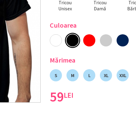
Tricou
Tricou
Tri
Unisex
Damă
Bărb
Culoarea
Mărimea
S
M
L
XL
XXL
59
LEI