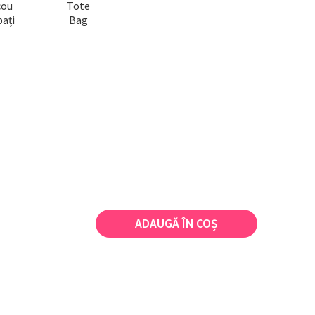
cou
Tote
ați
Bag
ADAUGĂ ÎN COȘ