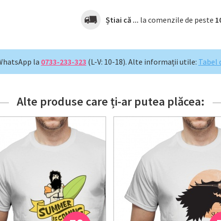
Știai că ...
la comenzile de peste
1
WhatsApp la
0733-233-323
(L-V: 10-18).
Alte informații utile:
Tabel 
Alte produse care ți-ar putea plăcea: