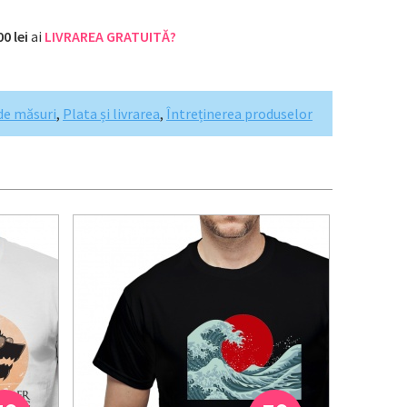
00 lei
ai
LIVRAREA GRATUITĂ?
de măsuri
,
Plata și livrarea
,
Întreținerea produselor