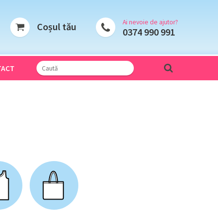
Ai nevoie de ajutor?
Coșul tău
0374 990 991
TACT