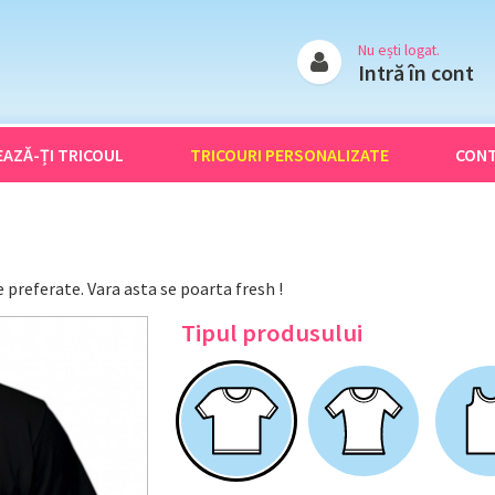
Nu ești logat.
Intră în cont
EAZĂ-ȚI
TRICOUL
TRICOURI
PERSONALIZATE
CON
 preferate. Vara asta se poarta fresh !
Tipul produsului