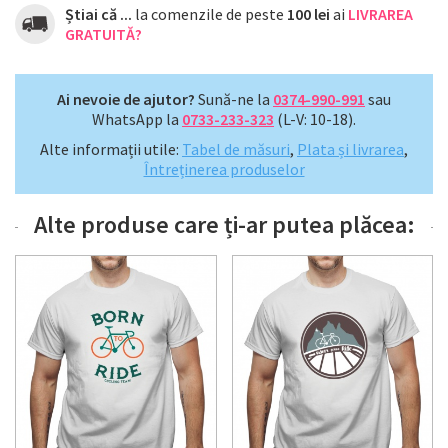
Știai că ...
la comenzile de peste
100 lei
ai
LIVRAREA
GRATUITĂ?
Ai nevoie de ajutor?
Sună-ne la
0374-990-991
sau
WhatsApp la
0733-233-323
(L-V: 10-18).
Alte informații utile:
Tabel de măsuri
,
Plata și livrarea
,
Întreținerea produselor
Alte produse care ți-ar putea plăcea: