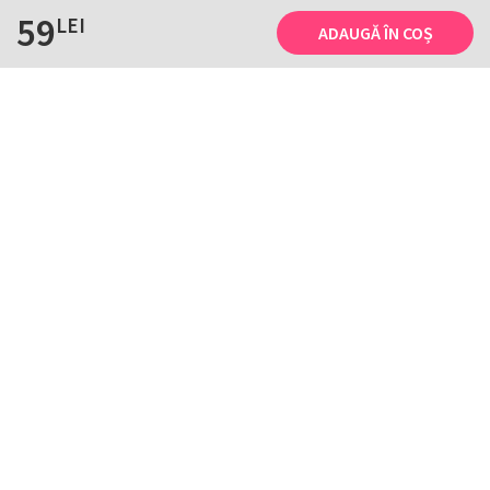
59
LEI
ADAUGĂ ÎN COȘ
Informații
Tricourile noastre
Comanda, plata și livarea
Tricourile noastre
Termene și conditii
Tabel măsuri
Confidențialitate și cookie
Întreținerea
ANPC
Creează-ți propriul tricou
Contact
B2B și evenimente
Handcrafted with ♥ by
HTD
. Copyright © 2003-2026. De 23 de ani facem
tricouri cu personalitate!