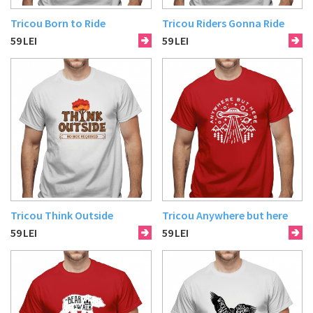
Tricou Born to Ride
Tricou Riders Gonna Ride
59
LEI
59
LEI
Tricou Think Outside
Tricou Anywhere but here
59
LEI
59
LEI