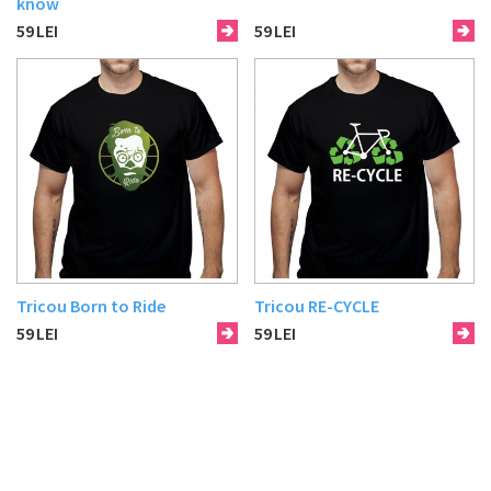
know
59
LEI
59
LEI
Tricou Born to Ride
Tricou RE-CYCLE
59
LEI
59
LEI