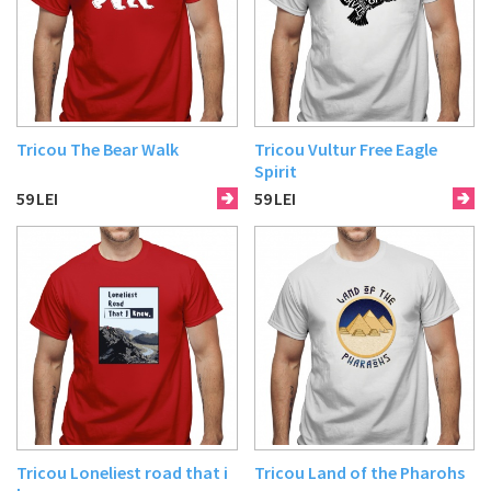
Tricou The Bear Walk
Tricou Vultur Free Eagle
Spirit
59
LEI
59
LEI
Tricou Loneliest road that i
Tricou Land of the Pharohs