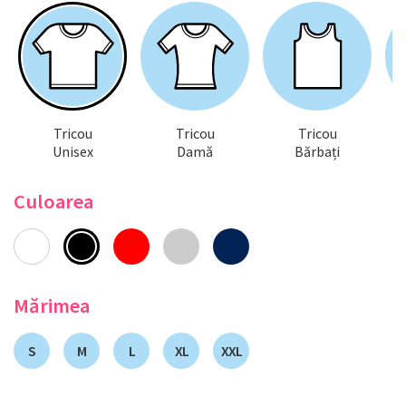
Tricou
Tricou
Tricou
Unisex
Damă
Bărbați
Culoarea
Mărimea
S
M
L
XL
XXL