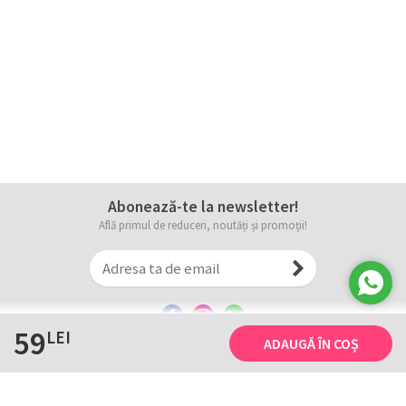
Abonează-te la newsletter!
Află primul de reduceri, noutăți și promoții!
59
LEI
ADAUGĂ ÎN COȘ
Informații
Tricourile noastre
Comanda, plata și livarea
Tricourile noastre