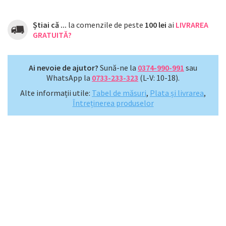
Știai că ...
la comenzile de peste
100 lei
ai
LIVRAREA
GRATUITĂ?
Ai nevoie de ajutor?
Sună-ne la
0374-990-991
sau
WhatsApp la
0733-233-323
(L-V: 10-18).
Alte informații utile:
Tabel de măsuri
,
Plata și livrarea
,
Întreținerea produselor