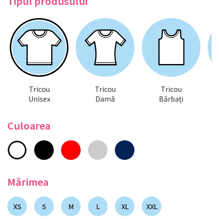
Tipul produsului
Tricou
Tricou
Tricou
Unisex
Damă
Bărbați
Culoarea
Mărimea
XS
S
M
L
XL
XXL