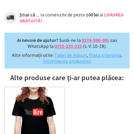
Știai că ...
la comenzile de peste
100 lei
ai
LIVRAREA
GRATUITĂ?
Ai nevoie de ajutor?
Sună-ne la
0374-990-991
sau
WhatsApp la
0733-233-323
(L-V: 10-18).
Alte informații utile:
Tabel de măsuri
,
Plata și livrarea
,
Întreținerea produselor
Alte produse care ți-ar putea plăcea: