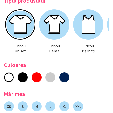
Tipul produsului
Tricou
Tricou
Tricou
Unisex
Damă
Bărbați
Culoarea
Mărimea
XS
S
M
L
XL
XXL