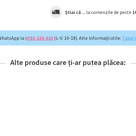
Știai că ...
la comenzile de peste
1
WhatsApp la
0733-233-323
(L-V: 10-18).
Alte informații utile:
Tabel 
Alte produse care ți-ar putea plăcea: