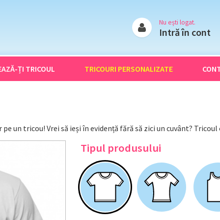
Nu ești logat.
Intră în cont
EAZĂ-ȚI
TRICOUL
TRICOURI
PERSONALIZATE
CON
pe un tricou! Vrei să ieși în evidență fără să zici un cuvânt? Tricou
Tipul produsului