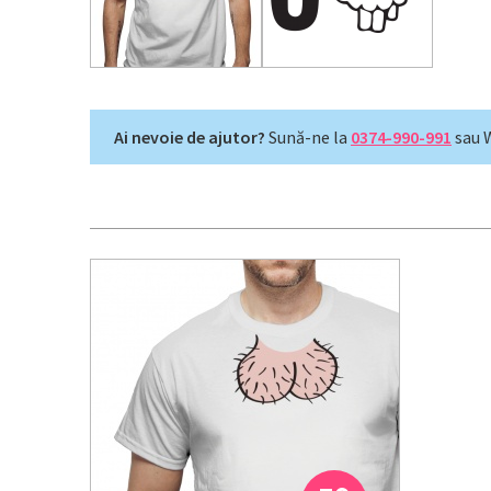
Ai nevoie de ajutor?
Sună-ne la
0374-990-991
sau 