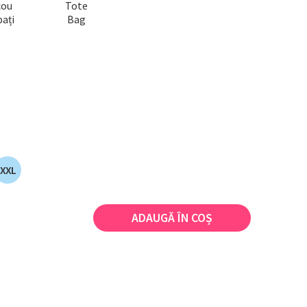
cou
Tote
ați
Bag
XXL
ADAUGĂ ÎN COȘ