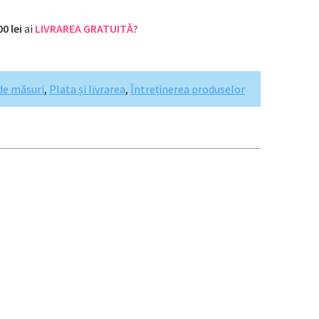
00 lei
ai
LIVRAREA GRATUITĂ?
de măsuri
,
Plata și livrarea
,
Întreținerea produselor