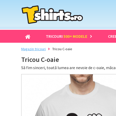
TRICOURI
500+ MODELE
CRE
Magazin tricouri
Tricou C-oaie
Tricou C-oaie
Să fim sinceri, toată lumea are nevoie de c-oaie, măcar 