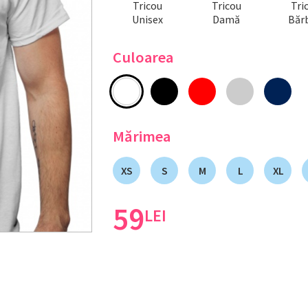
Tricou
Tricou
Tri
Unisex
Damă
Bărb
Culoarea
Mărimea
XS
S
M
L
XL
59
LEI