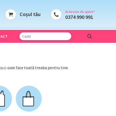
Ai nevoie de ajutor?
Coșul tău
0374 990 991
TACT
l cu c-oaie face toată treaba pentru tine.