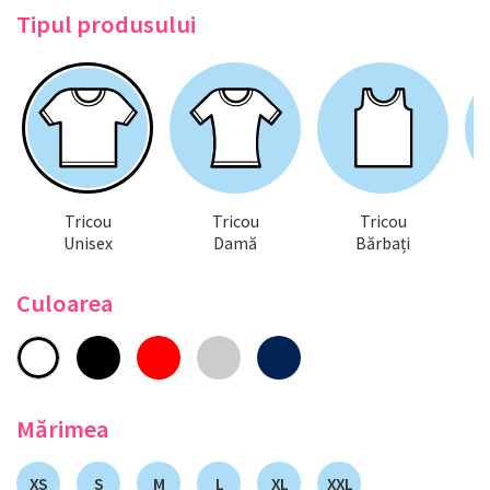
Tipul produsului
Tricou
Tricou
Tricou
Unisex
Damă
Bărbați
Culoarea
Mărimea
XS
S
M
L
XL
XXL