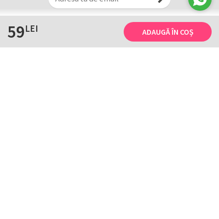
59
LEI
ADAUGĂ ÎN COȘ
Informații
Tricourile noastre
Comanda, plata și livarea
Tricourile noastre
Termene și conditii
Tabel măsuri
Confidențialitate și cookie
Întreținerea
ANPC
Creează-ți propriul tricou
Contact
B2B și evenimente
Handcrafted with ♥ by
HTD
. Copyright © 2003-2026. De 23 de ani facem
tricouri cu personalitate!