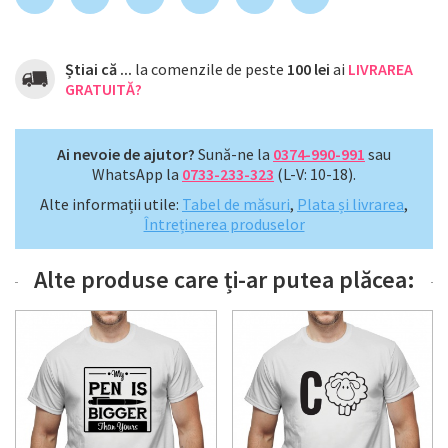
Știai că ...
la comenzile de peste
100 lei
ai
LIVRAREA
GRATUITĂ?
Ai nevoie de ajutor?
Sună-ne la
0374-990-991
sau
WhatsApp la
0733-233-323
(L-V: 10-18).
Alte informații utile:
Tabel de măsuri
,
Plata și livrarea
,
Întreținerea produselor
Alte produse care ți-ar putea plăcea: