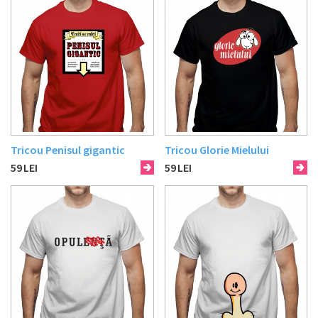
Tricou Penisul gigantic
Tricou Glorie Mielului
59
LEI
59
LEI