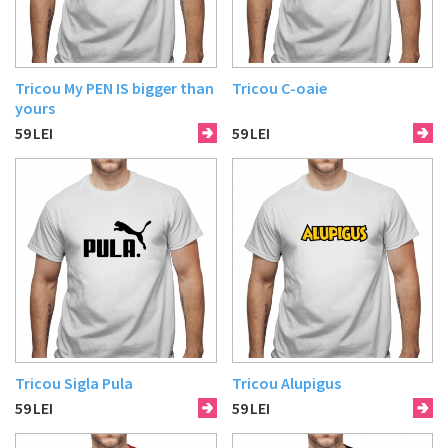
Tricou My PEN IS bigger than
Tricou C-oaie
yours
59
LEI
59
LEI
Tricou Sigla Pula
Tricou Alupigus
59
LEI
59
LEI