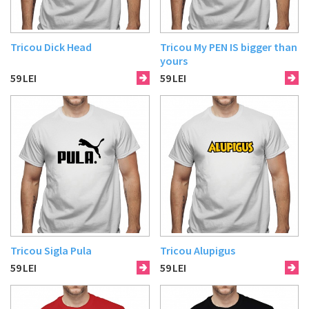
Tricou Dick Head
Tricou My PEN IS bigger than
yours
59
LEI
59
LEI
Tricou Sigla Pula
Tricou Alupigus
59
LEI
59
LEI