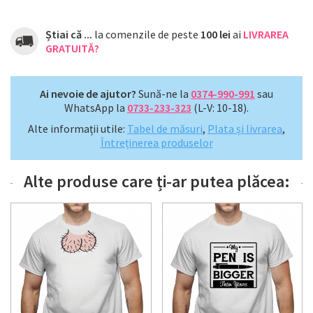
Știai că ...
la comenzile de peste
100 lei
ai
LIVRAREA
GRATUITĂ?
Ai nevoie de ajutor?
Sună-ne la
0374-990-991
sau
WhatsApp la
0733-233-323
(L-V: 10-18).
Alte informații utile:
Tabel de măsuri
,
Plata și livrarea
,
Întreținerea produselor
Alte produse care ți-ar putea plăcea: