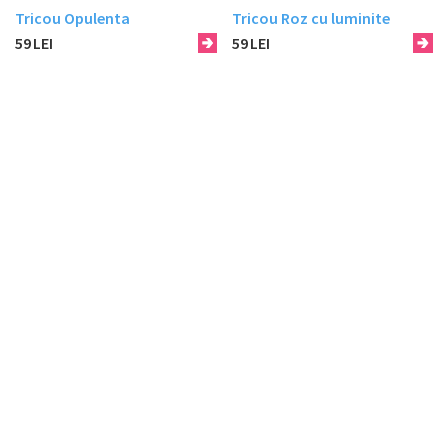
Tricou Opulenta
Tricou Roz cu luminite
59
LEI
59
LEI