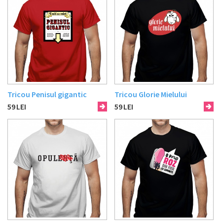
Tricou Penisul gigantic
Tricou Glorie Mielului
59
LEI
59
LEI