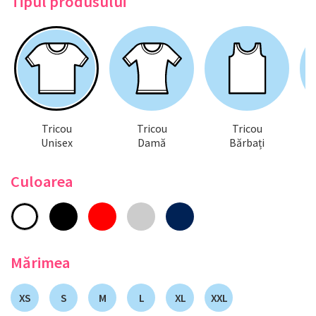
Tipul produsului
Tricou
Tricou
Tricou
Unisex
Damă
Bărbați
Culoarea
Mărimea
XS
S
M
L
XL
XXL