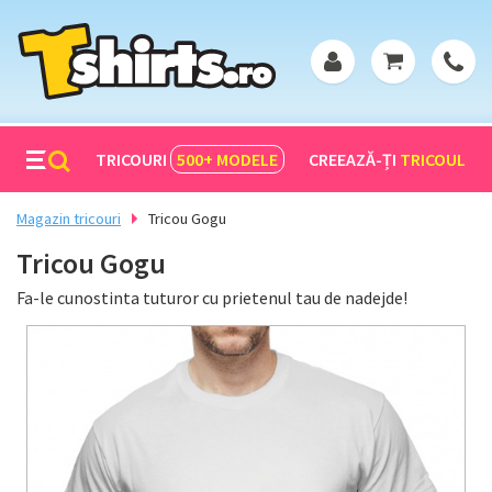
TRICOURI
500+
MODELE
CREEAZĂ-ȚI
TRICOUL
Magazin tricouri
Tricou Gogu
Tricou Gogu
Fa-le cunostinta tuturor cu prietenul tau de nadejde!