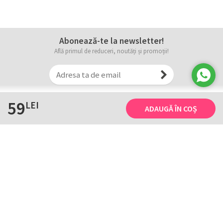
Abonează-te la newsletter!
Află primul de reduceri, noutăți și promoții!
59
LEI
ADAUGĂ ÎN COȘ
Informații
Tricourile noastre
Comanda, plata și livarea
Tricourile noastre
Termene și conditii
Tabel măsuri
Confidențialitate și cookie
Întreținerea
ANPC
Creează-ți propriul tricou
Contact
B2B și evenimente