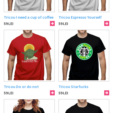
Tricou I need a cup of coffee
Tricou Espresso Yourself
59
LEI
59
LEI
Tricou Do or do not
Tricou Starfucks
59
LEI
59
LEI