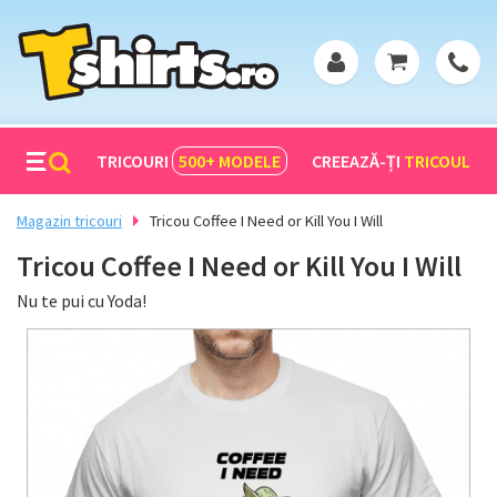
TRICOURI
500+
MODELE
CREEAZĂ-ȚI
TRICOUL
Magazin tricouri
Tricou Coffee I Need or Kill You I Will
Tricou Coffee I Need or Kill You I Will
Nu te pui cu Yoda!