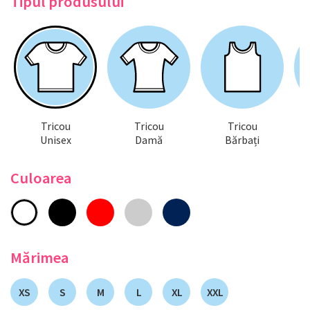
Tipul produsului
Tricou
Tricou
Tricou
Unisex
Damă
Bărbați
Culoarea
Mărimea
XS
S
M
L
XL
XXL