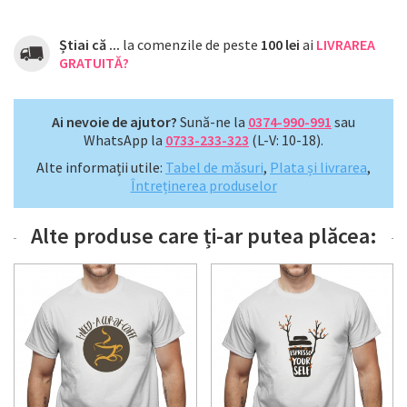
Știai că ...
la comenzile de peste
100 lei
ai
LIVRAREA
GRATUITĂ?
Ai nevoie de ajutor?
Sună-ne la
0374-990-991
sau
WhatsApp la
0733-233-323
(L-V: 10-18).
Alte informații utile:
Tabel de măsuri
,
Plata și livrarea
,
Întreținerea produselor
Alte produse care ți-ar putea plăcea: