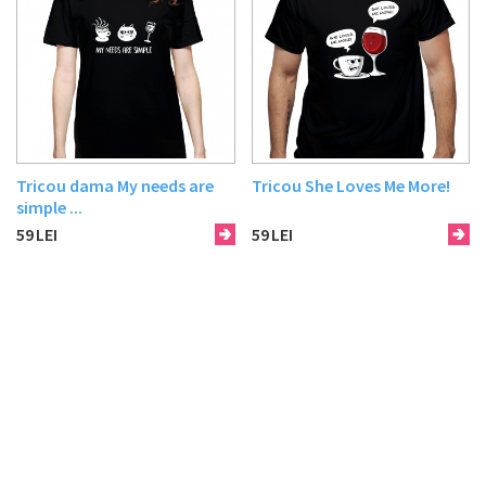
Tricou dama My needs are
Tricou She Loves Me More!
simple ...
59
LEI
59
LEI