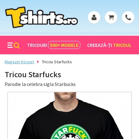
TRICOURI
500+
MODELE
CREEAZĂ-ȚI
TRICOUL
Magazin tricouri
Tricou Starfucks
Tricou Starfucks
Parodie la celebra sigla Starbucks