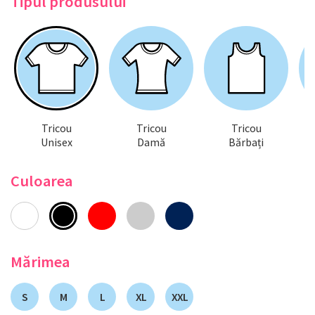
Tipul produsului
Tricou
Tricou
Tricou
Unisex
Damă
Bărbați
Culoarea
Mărimea
S
M
L
XL
XXL