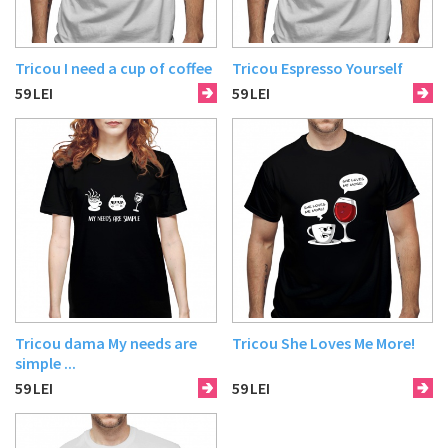
Tricou I need a cup of coffee
Tricou Espresso Yourself
59
LEI
59
LEI
Tricou dama My needs are
Tricou She Loves Me More!
simple ...
59
LEI
59
LEI