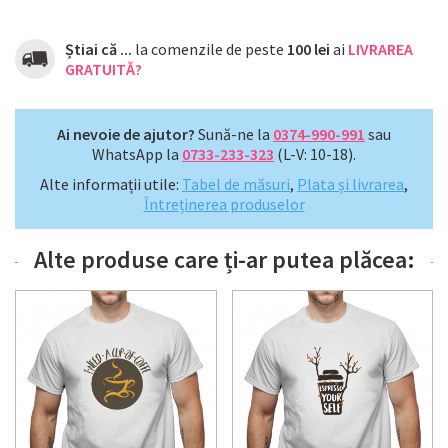
Știai că ...
la comenzile de peste
100 lei
ai
LIVRAREA
GRATUITĂ?
Ai nevoie de ajutor?
Sună-ne la
0374-990-991
sau
WhatsApp la
0733-233-323
(L-V: 10-18).
Alte informații utile:
Tabel de măsuri
,
Plata și livrarea
,
Întreținerea produselor
Alte produse care ți-ar putea plăcea: