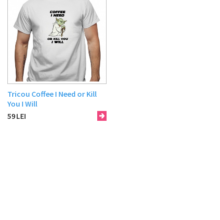
Tricou Coffee I Need or Kill
You I Will
59
LEI