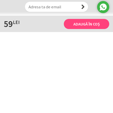
59
LEI
ADAUGĂ ÎN COȘ
Informații
Tricourile noastre
Comanda, plata și livarea
Tricourile noastre
Termene și conditii
Tabel măsuri
Confidențialitate și cookie
Întreținerea
ANPC
Creează-ți propriul tricou
Contact
B2B și evenimente
Handcrafted with ♥ by
HTD
. Copyright © 2003-2026. De 23 de ani facem