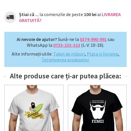
Știai că ...
la comenzile de peste
100 lei
ai
LIVRAREA
GRATUITĂ?
Ai nevoie de ajutor?
Sună-ne la
0374-990-991
sau
WhatsApp la
0733-233-323
(L-V: 10-18).
Alte informații utile:
Tabel de măsuri
,
Plata și livrarea
,
Întreținerea produselor
Alte produse care ți-ar putea plăcea: