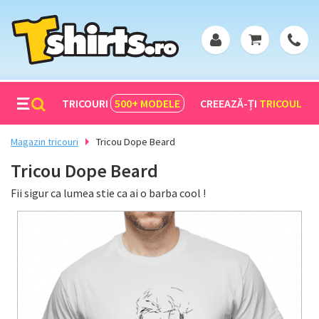
TRICOURI
500+
MODELE
CREEAZĂ-ȚI
TRICOUL
Magazin tricouri
Tricou Dope Beard
Tricou Dope Beard
Fii sigur ca lumea stie ca ai o barba cool !