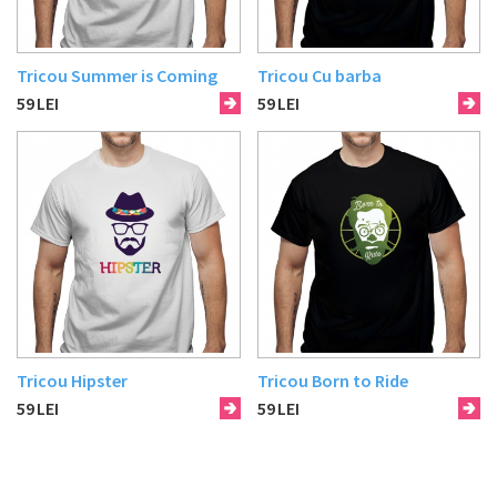
Tricou Summer is Coming
Tricou Cu barba
59
LEI
59
LEI
Tricou Hipster
Tricou Born to Ride
59
LEI
59
LEI