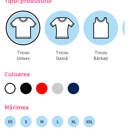
Tipul produsului
Tricou
Tricou
Tricou
Unisex
Damă
Bărbați
Culoarea
Mărimea
XS
S
M
L
XL
XXL