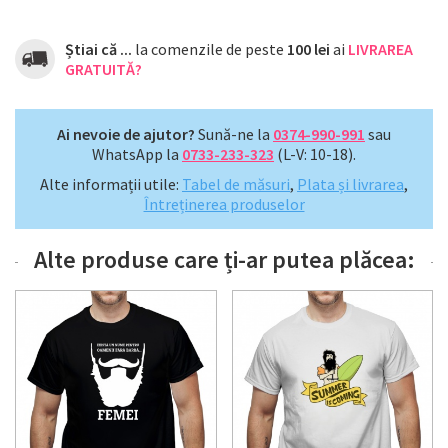
Știai că ...
la comenzile de peste
100 lei
ai
LIVRAREA
GRATUITĂ?
Ai nevoie de ajutor?
Sună-ne la
0374-990-991
sau
WhatsApp la
0733-233-323
(L-V: 10-18).
Alte informații utile:
Tabel de măsuri
,
Plata și livrarea
,
Întreținerea produselor
Alte produse care ți-ar putea plăcea: