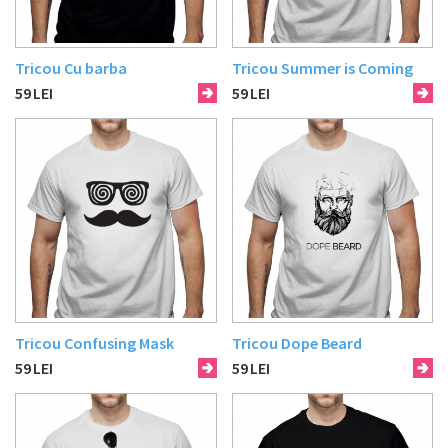
Tricou Cu barba
Tricou Summer is Coming
59
LEI
59
LEI
Tricou Confusing Mask
Tricou Dope Beard
59
LEI
59
LEI