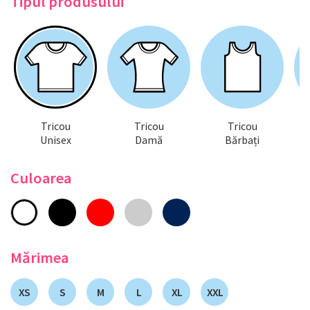
Tipul produsului
Tricou
Tricou
Tricou
Unisex
Damă
Bărbați
Culoarea
Mărimea
XS
S
M
L
XL
XXL