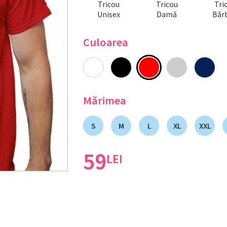
Tricou
Tricou
Tri
Unisex
Damă
Bărb
Culoarea
Mărimea
S
M
L
XL
XXL
59
LEI