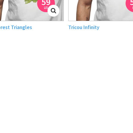
59
LEI
orest Triangles
Tricou Infinity