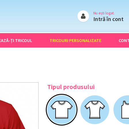
Nu ești logat.
Intră în cont
EAZĂ-ȚI
TRICOUL
TRICOURI
PERSONALIZATE
CON
Tipul produsului