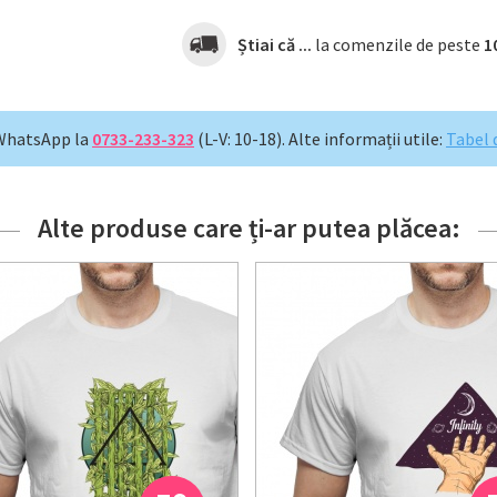
Știai că ...
la comenzile de peste
1
WhatsApp la
0733-233-323
(L-V: 10-18).
Alte informații utile:
Tabel 
Alte produse care ți-ar putea plăcea: