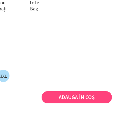
cou
Tote
ați
Bag
3XL
ADAUGĂ ÎN COȘ