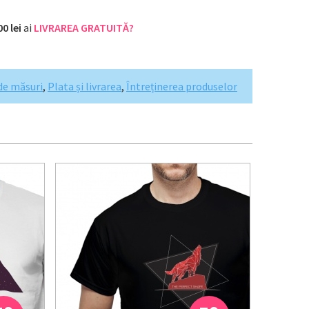
00 lei
ai
LIVRAREA GRATUITĂ?
de măsuri
,
Plata și livrarea
,
Întreținerea produselor