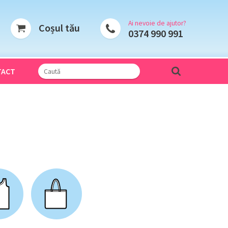
Ai nevoie de ajutor?
Coșul tău
0374 990 991
TACT