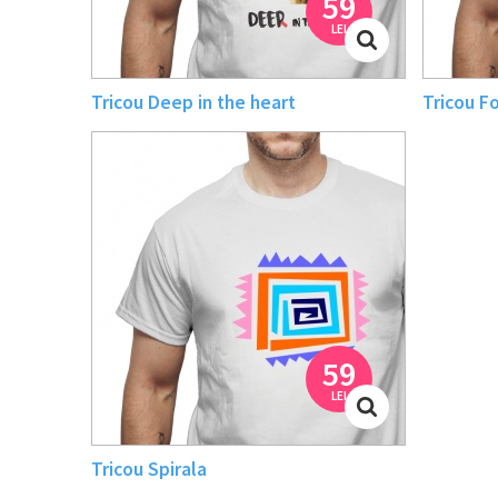
59
LEI
Tricou Deep in the heart
Tricou F
59
LEI
Tricou Spirala