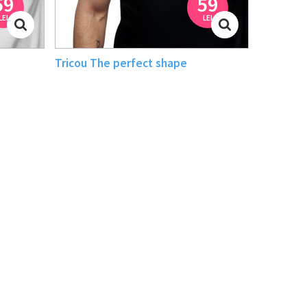
59
59
LEI
LEI
Tricou The perfect shape