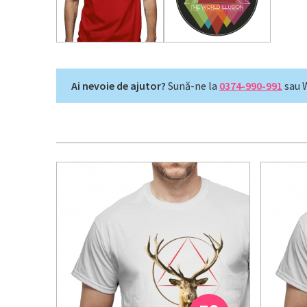
Ai nevoie de ajutor?
Sună-ne la
0374-990-991
sau 