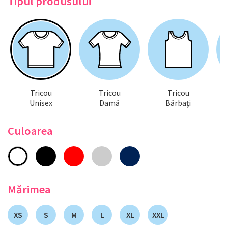
Tipul produsului
Tricou
Tricou
Tricou
Unisex
Damă
Bărbați
Culoarea
Mărimea
XS
S
M
L
XL
XXL