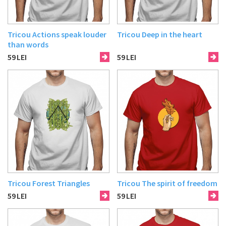
Tricou Actions speak louder
Tricou Deep in the heart
than words
59
LEI
59
LEI
Tricou Forest Triangles
Tricou The spirit of freedom
59
LEI
59
LEI