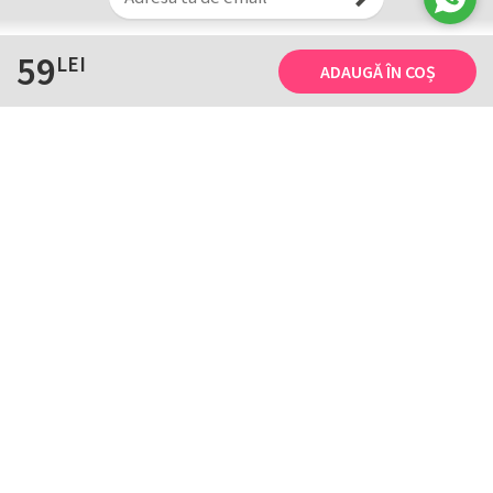
59
LEI
ADAUGĂ ÎN COȘ
Informații
Tricourile noastre
Comanda, plata și livarea
Tricourile noastre
Termene și conditii
Tabel măsuri
Confidențialitate și cookie
Întreținerea
ANPC
Creează-ți propriul tricou
Contact
B2B și evenimente
Handcrafted with ♥ by
HTD
. Copyright © 2003-2026. De 23 de ani facem
tricouri cu personalitate!