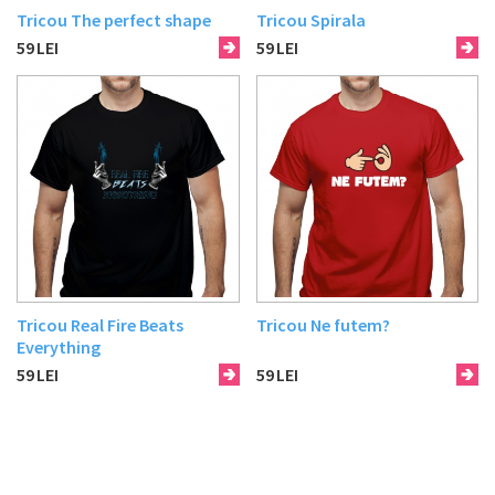
Tricou The perfect shape
Tricou Spirala
59
LEI
59
LEI
Tricou Real Fire Beats
Tricou Ne futem?
Everything
59
LEI
59
LEI