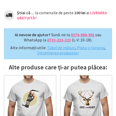
Știai că ...
la comenzile de peste
100 lei
ai
LIVRAREA
GRATUITĂ?
Ai nevoie de ajutor?
Sună-ne la
0374-990-991
sau
WhatsApp la
0733-233-323
(L-V: 10-18).
Alte informații utile:
Tabel de măsuri
,
Plata și livrarea
,
Întreținerea produselor
Alte produse care ți-ar putea plăcea: