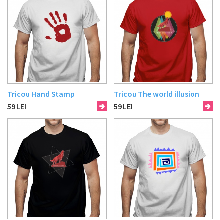
Tricou Hand Stamp
Tricou The world illusion
59
LEI
59
LEI