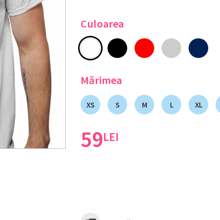
Culoarea
Mărimea
XS
S
M
L
XL
59
LEI