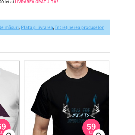
00 lei
ai
LIVRAREA GRATUITĂ?
de măsuri
,
Plata și livrarea
,
Întreținerea produselor
59
59
LEI
LEI