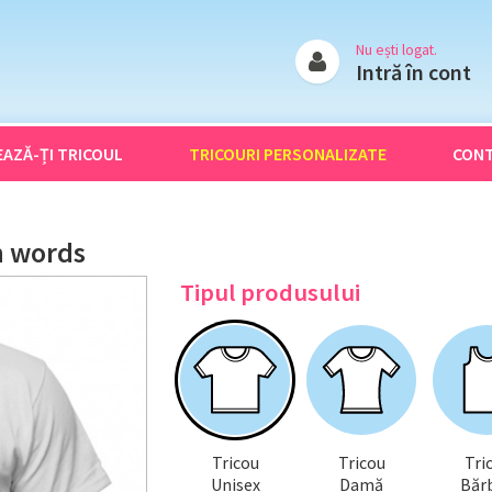
Nu ești logat.
Intră în cont
EAZĂ-ȚI
TRICOUL
TRICOURI
PERSONALIZATE
CON
n words
Tipul produsului
Tricou
Tricou
Tri
Unisex
Damă
Bărb