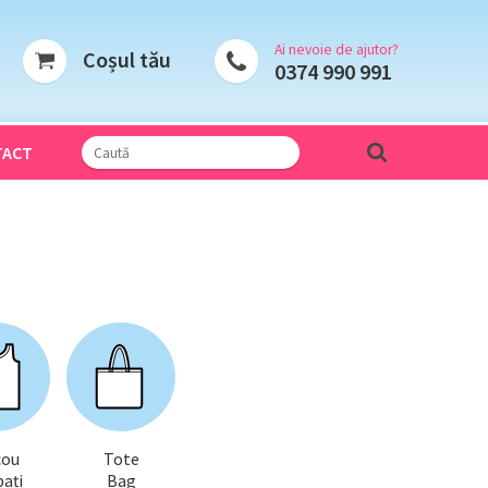
Ai nevoie de ajutor?
Coșul tău
0374 990 991
TACT
cou
Tote
ați
Bag