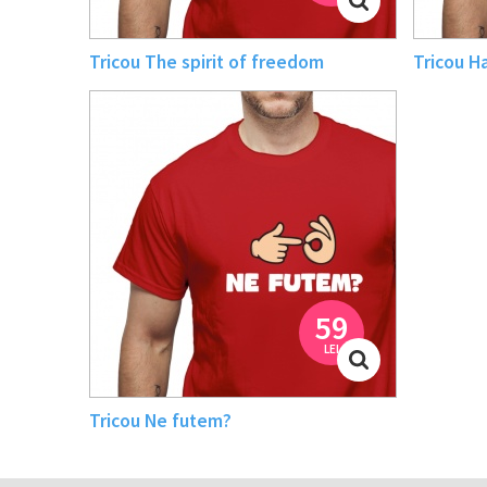
Tricou The spirit of freedom
Tricou H
59
LEI
Tricou Ne futem?