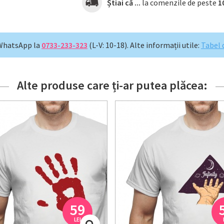
Știai că ...
la comenzile de peste
1
WhatsApp la
0733-233-323
(L-V: 10-18).
Alte informații utile:
Tabel 
Alte produse care ți-ar putea plăcea:
59
LEI