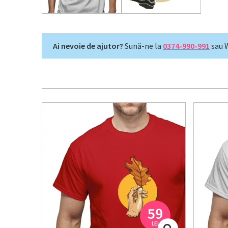
Ai nevoie de ajutor?
Sună-ne la
0374-990-991
sau 
59
LEI