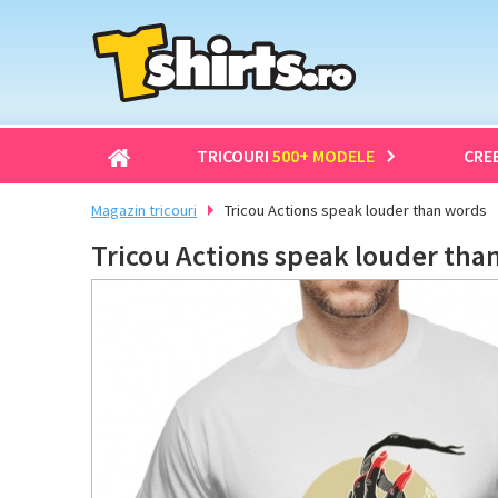
TRICOURI
500+ MODELE
CRE
Magazin tricouri
Tricou Actions speak louder than words
Tricou Actions speak louder tha